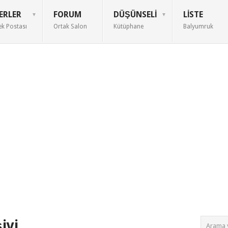
ERLER
FORUM
DÜŞÜNSELI
LISTE
ek Postası
Ortak Salon
Kütüphane
Balyumruk
ivi