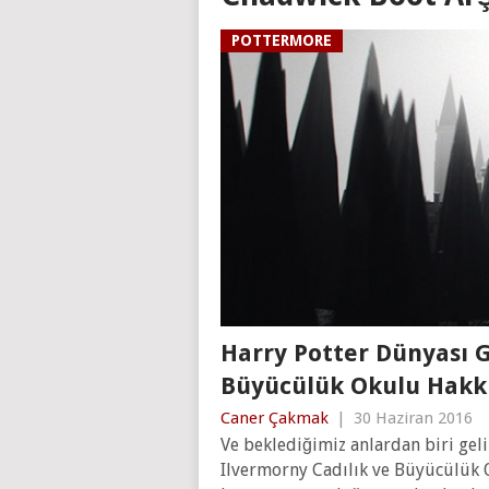
POTTERMORE
Harry Potter Dünyası G
Büyücülük Okulu Hakk
Caner Çakmak
|
30 Haziran 2016
Ve beklediğimiz anlardan biri geli
Ilvermorny Cadılık ve Büyücülük 