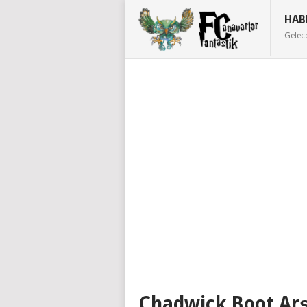
HAB
Gelec
Chadwick Boot Arş