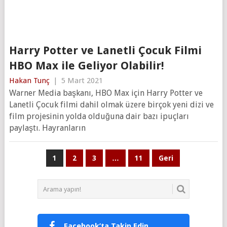
Harry Potter ve Lanetli Çocuk Filmi
HBO Max ile Geliyor Olabilir!
Hakan Tunç
|
5 Mart 2021
Warner Media başkanı, HBO Max için Harry Potter ve
Lanetli Çocuk filmi dahil olmak üzere birçok yeni dizi ve
film projesinin yolda olduğuna dair bazı ipuçları
paylaştı. Hayranların
Yazı
1
2
3
…
11
Geri
sayfalaması
Facebook’ta Takip Edin