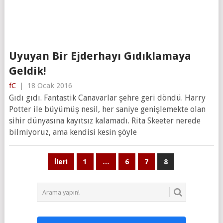
Uyuyan Bir Ejderhayı Gıdıklamaya
Geldik!
fC
|
18 Ocak 2016
Gıdı gıdı. Fantastik Canavarlar şehre geri döndü. Harry
Potter ile büyümüş nesil, her saniye genişlemekte olan
sihir dünyasına kayıtsız kalamadı. Rita Skeeter nerede
bilmiyoruz, ama kendisi kesin şöyle
Yazı
İleri
1
…
6
7
8
sayfalaması