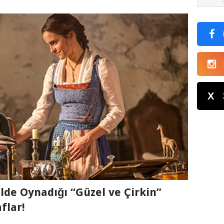
X
de Oynadığı “Güzel ve Çirkin”
flar!