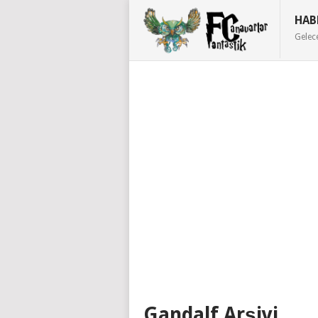
HAB
Gelec
Gandalf Arşivi