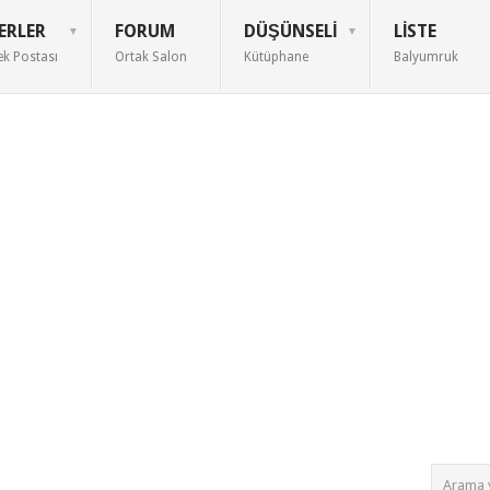
ERLER
FORUM
DÜŞÜNSELI
LISTE
ek Postası
Ortak Salon
Kütüphane
Balyumruk