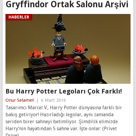
Gryffindor Ortak Salonu Arşivi
HABERLER
Bu Harry Potter Legoları Çok Farklı!
Onur Selamet
|
6 Mart 2016
Tasarımcı Marcel V., Harry Potter dünyasına farklı bir
bakış getiriyor! Hazırladığı legolar, aynı zamanda
seriden birer sahneyi betimliyor. Şimdilik elimizde
Harry’nin hayatından 5 sahne var. İşte onlar: (Privet
Drive)