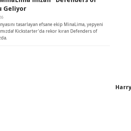
 Geliyor
26
ünyasını tasarlayan efsane ekip MinaLima, yepyeni
mızda! Kickstarter'da rekor kıran Defenders of
zda.
Harry