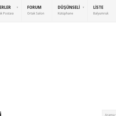
ERLER
FORUM
DÜŞÜNSELI
LISTE
ek Postası
Ortak Salon
Kütüphane
Balyumruk
i