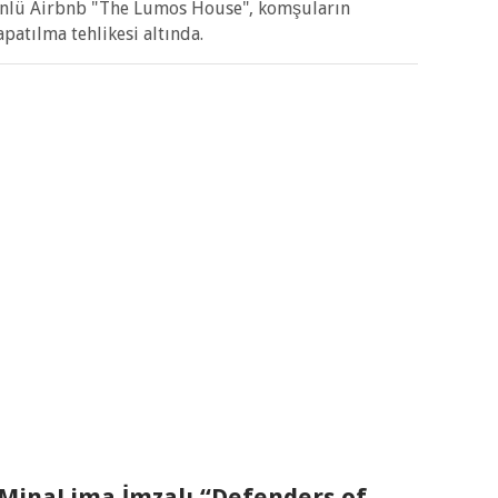
ünlü Airbnb "The Lumos House", komşuların
apatılma tehlikesi altında.
 MinaLima İmzalı “Defenders of