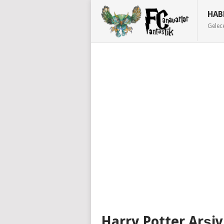
HAB
Gelec
Harry Potter Arşiv