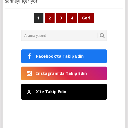
sahneyi içeriyor.
Yazı
1
2
3
4
Geri
sayfalaması
Facebook’ta Takip Edin
Instagram’da Takip Edin
X
X’te Takip Edin