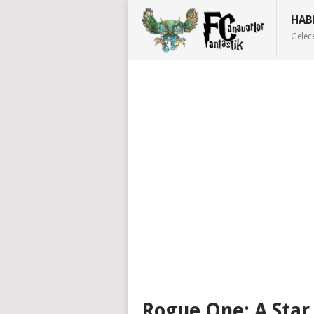
HAB
Gelec
Rogue One: A Star 