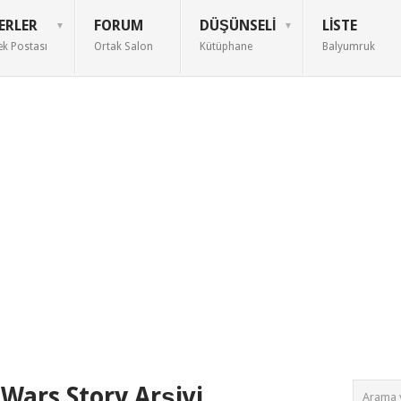
ERLER
FORUM
DÜŞÜNSELI
LISTE
ek Postası
Ortak Salon
Kütüphane
Balyumruk
Wars Story Arşivi