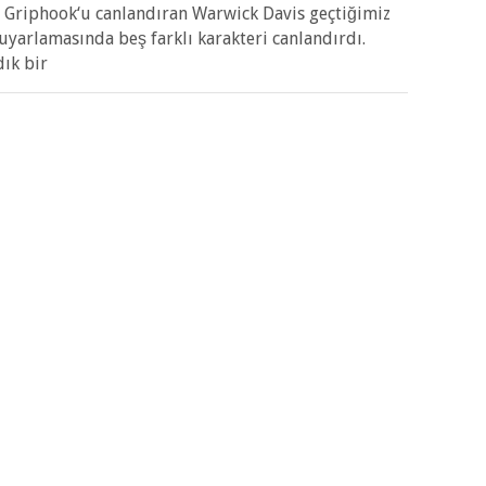
ce Griphook‘u canlandıran Warwick Davis geçtiğimiz
 uyarlamasında beş farklı karakteri canlandırdı.
dık bir