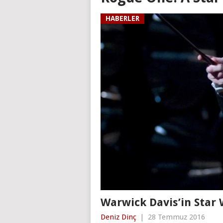
HABERLER
Warwick Davis’in Star 
Deniz Dinç
|
28 Temmuz 2016