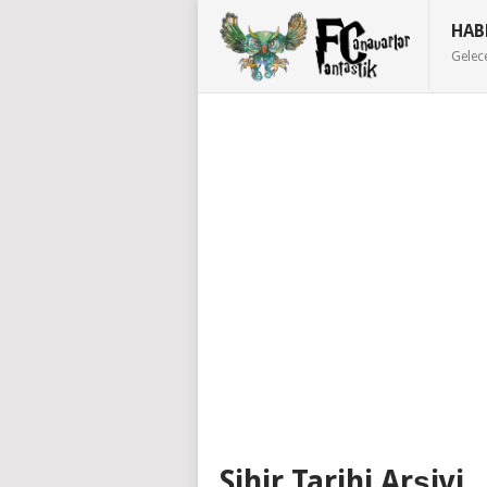
HAB
Gelec
Sihir Tarihi Arşivi