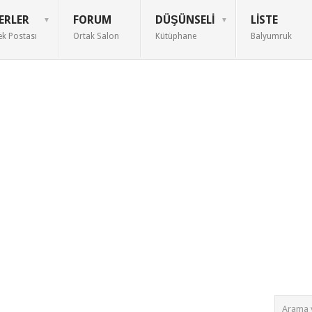
ERLER
FORUM
DÜŞÜNSELI
LISTE
ek Postası
Ortak Salon
Kütüphane
Balyumruk