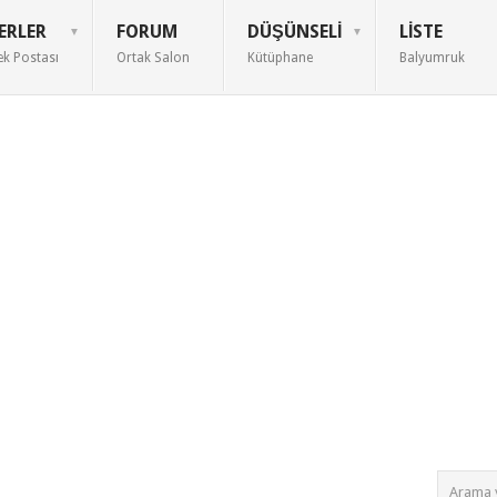
ERLER
FORUM
DÜŞÜNSELI
LISTE
ek Postası
Ortak Salon
Kütüphane
Balyumruk