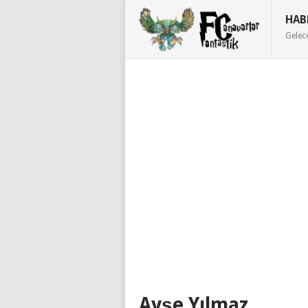
HAB
Gelec
Ayşe Yılmaz