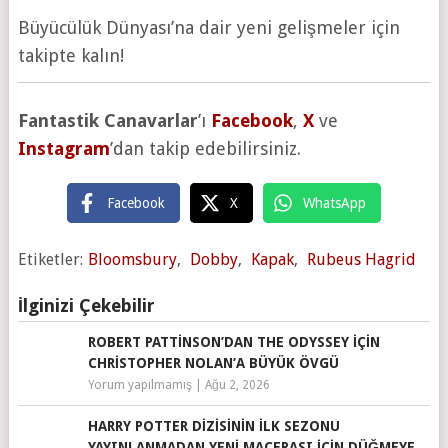
Büyücülük Dünyası’na dair yeni gelişmeler için
takipte kalın!
Fantastik Canavarlar
’ı
Facebook
,
X
ve
Instagram
’dan takip edebilirsiniz.
Facebook
X
WhatsApp
Etiketler:
Bloomsbury
,
Dobby
,
Kapak
,
Rubeus Hagrid
İlginizi Çekebilir
ROBERT PATTINSON’DAN THE ODYSSEY IÇIN
CHRISTOPHER NOLAN’A BÜYÜK ÖVGÜ
Yorum yapılmamış
|
Ağu 2, 2026
HARRY POTTER DIZISININ İLK SEZONU
YAYINLANMADAN YENI MACERASI IÇIN DÜĞMEYE