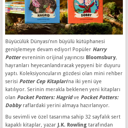
Büyücülük Dünyası’nın büyülü kütüphanesi
genişlemeye devam ediyor! Popüler
Harry
Potter
evreninin orijinal yayıncısı
Bloomsbury
,
hayranları heyecanlandıracak yepyeni bir duyuru
yaptı. Koleksiyoncuların gözdesi olan mini rehber
serisi
Potter Cep Kitapları
’na iki yeni üye
katılıyor. Serinin merakla beklenen yeni kitapları
olan
Pocket Potters: Hagrid
ve
Pocket Potters:
Dobby
raflardaki yerini almaya hazırlanıyor.
Bu sevimli ve özel tasarıma sahip 32 sayfalık sert
kapaklı kitaplar, yazar
J.K. Rowling
tarafından