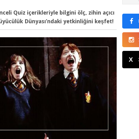
eli Quiz içerikleriyle bilgini ölç, zihin açıcı
Büyücülük Dünyası’ndaki yetkinliğini keşfet!
X