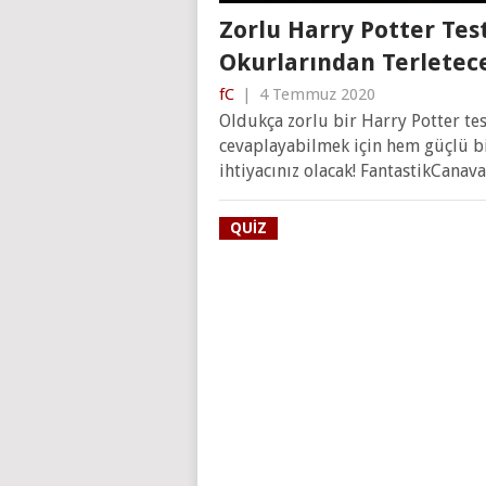
Zorlu Harry Potter Tes
Okurlarından Terletece
fC
|
4 Temmuz 2020
Oldukça zorlu bir Harry Potter te
cevaplayabilmek için hem güçlü bir
ihtiyacınız olacak! FantastikCanav
QUIZ