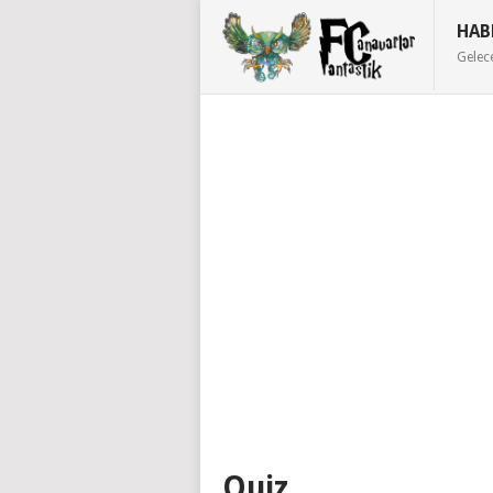
HAB
Gelec
Quiz