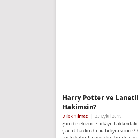
Harry Potter ve Lanetl
Hakimsin?
Dilek Yılmaz
|
23 Eylül 2019
Şimdi sekizince hikâye hakkındaki 
Çocuk hakkında ne biliyorsunuz? Ki
türlü kabullenemediği bir devam 