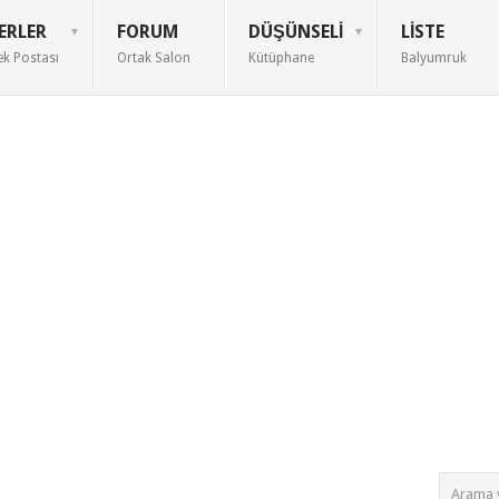
ERLER
FORUM
DÜŞÜNSELI
LISTE
ek Postası
Ortak Salon
Kütüphane
Balyumruk