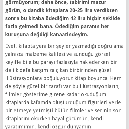
görmüyorum; daha önce, tabirimi mazur
görün, o dandik kitaplara 20-25 lira verdikten
sonra bu kitaba ödediğim 42 lira hiçbir şekilde
fazla gelmedi bana. Ödediğim paranın her
kuruşuna değdiği kanaatindeyim.
Evet, kitapta yeni bir şeyler yazmadığı doğru ama
yalnızca malzeme kalitesi ve sunduğu görsel
keyifle bile bu parayı fazlasıyla hak ederken bir
de ilk defa karşımıza çıkan birbirinden güzel
illüstrasyonlara boğuluyoruz kitap boyunca. Hem
de şöyle güzel bir tarafı var bu illüstrasyonların;
filmler gösterime girene kadar okuduğum
kitaplarda kafamda oluşturduğum figürleri yerle
bir etmeye yetmişti bütün filmler ve serinin son
kitaplarını okurken hayal gücümün, kendi
yaratımımın, kendi özgür dünyamın