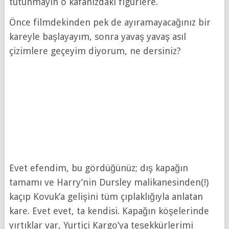
tutunmayın o kafanızdaki figürlere.
Önce filmdekinden pek de ayıramayacağınız bir
kareyle başlayayım, sonra yavaş yavaş asıl
çizimlere geçeyim diyorum, ne dersiniz?
Evet efendim, bu gördüğünüz; dış kapağın
tamamı ve Harry’nin Dursley malikanesinden(!)
kaçıp Kovuk’a gelişini tüm çıplaklığıyla anlatan
kare. Evet evet, ta kendisi. Kapağın köşelerinde
yırtıklar var, Yurtiçi Kargo’ya teşekkürlerimi