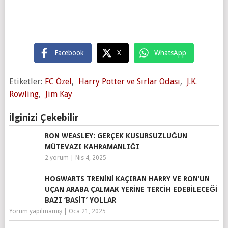
Facebook
X
WhatsApp
Etiketler:
FC Özel
,
Harry Potter ve Sırlar Odası
,
J.K.
Rowling
,
Jim Kay
İlginizi Çekebilir
RON WEASLEY: GERÇEK KUSURSUZLUĞUN
MÜTEVAZI KAHRAMANLIĞI
2 yorum
|
Nis 4, 2025
HOGWARTS TRENINI KAÇIRAN HARRY VE RON’UN
UÇAN ARABA ÇALMAK YERINE TERCIH EDEBILECEĞI
BAZI ‘BASIT’ YOLLAR
Yorum yapılmamış
|
Oca 21, 2025