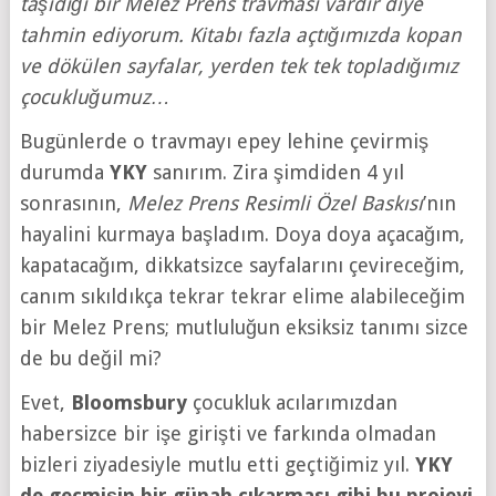
taşıdığı bir Melez Prens travması vardır diye
tahmin ediyorum. Kitabı fazla açtığımızda kopan
ve dökülen sayfalar, yerden tek tek topladığımız
çocukluğumuz…
Bugünlerde o travmayı epey lehine çevirmiş
durumda
YKY
sanırım. Zira şimdiden 4 yıl
sonrasının,
Melez Prens Resimli Özel Baskısı
’nın
hayalini kurmaya başladım. Doya doya açacağım,
kapatacağım, dikkatsizce sayfalarını çevireceğim,
canım sıkıldıkça tekrar tekrar elime alabileceğim
bir Melez Prens; mutluluğun eksiksiz tanımı sizce
de bu değil mi?
Evet,
Bloomsbury
çocukluk acılarımızdan
habersizce bir işe girişti ve farkında olmadan
bizleri ziyadesiyle mutlu etti geçtiğimiz yıl.
YKY
de geçmişin bir günah çıkarması gibi bu projeyi