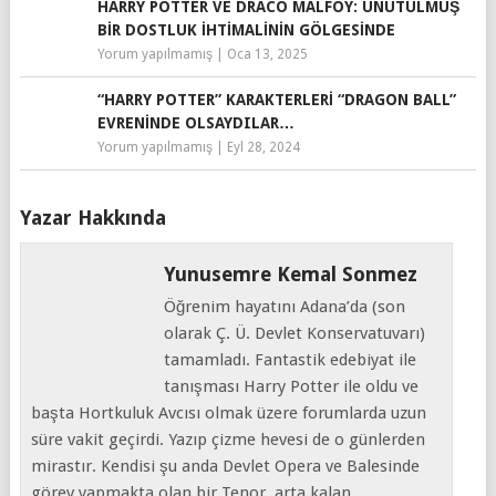
HARRY POTTER VE DRACO MALFOY: UNUTULMUŞ
BIR DOSTLUK İHTIMALININ GÖLGESINDE
Yorum yapılmamış
|
Oca 13, 2025
“HARRY POTTER” KARAKTERLERI “DRAGON BALL”
EVRENINDE OLSAYDILAR…
Yorum yapılmamış
|
Eyl 28, 2024
Yazar Hakkında
Yunusemre Kemal Sonmez
Öğrenim hayatını Adana’da (son
olarak Ç. Ü. Devlet Konservatuvarı)
tamamladı. Fantastik edebiyat ile
tanışması Harry Potter ile oldu ve
başta Hortkuluk Avcısı olmak üzere forumlarda uzun
süre vakit geçirdi. Yazıp çizme hevesi de o günlerden
mirastır. Kendisi şu anda Devlet Opera ve Balesinde
görev yapmakta olan bir Tenor, arta kalan