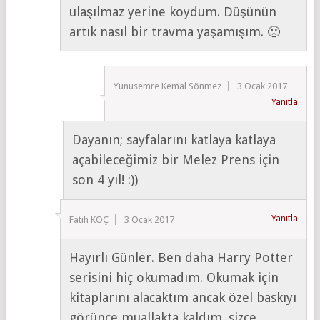
ulaşılmaz yerine koydum. Düşünün
artık nasıl bir travma yaşamışım. 🙁
Yunusemre Kemal Sönmez
3 Ocak 2017
Yanıtla
Dayanın; sayfalarını katlaya katlaya
açabileceğimiz bir Melez Prens için
son 4 yıl! :))
Yanıtla
Fatih KOÇ
3 Ocak 2017
Hayırlı Günler. Ben daha Harry Potter
serisini hiç okumadım. Okumak için
kitaplarını alacaktım ancak özel baskıyı
görünce muallakta kaldım. sizce