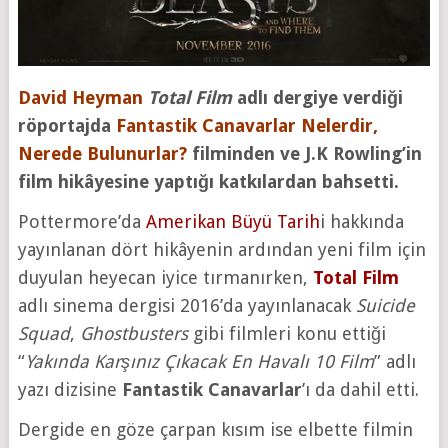
David Heyman
Total Film
adlı dergiye verdiği
röportajda
Fantastik Canavarlar Nelerdir,
Nerede Bulunurlar?
filminden ve J.K Rowling’in
film hikâyesine yaptığı katkılardan bahsetti.
Pottermore’da
Amerikan Büyü Tarih
i hakkında
yayınlanan dört hikâyenin ardından yeni film için
duyulan heyecan iyice tırmanırken,
Total Film
adlı sinema dergisi 2016’da yayınlanacak
Suicide
Squad
,
Ghostbusters
gibi filmleri konu ettiği
“
Yakında Karşınız Çıkacak En Havalı 10 Film
” adlı
yazı dizisine
Fantastik Canavarlar
’ı da dahil etti.
Dergide en göze çarpan kısım ise elbette filmin