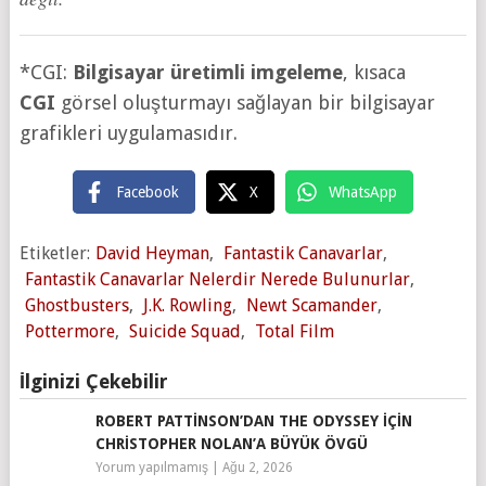
*CGI:
Bilgisayar üretimli imgeleme
, kısaca
CGI
görsel oluşturmayı sağlayan bir bilgisayar
grafikleri uygulamasıdır.
Facebook
X
WhatsApp
Etiketler:
David Heyman
,
Fantastik Canavarlar
,
Fantastik Canavarlar Nelerdir Nerede Bulunurlar
,
Ghostbusters
,
J.K. Rowling
,
Newt Scamander
,
Pottermore
,
Suicide Squad
,
Total Film
İlginizi Çekebilir
ROBERT PATTINSON’DAN THE ODYSSEY IÇIN
CHRISTOPHER NOLAN’A BÜYÜK ÖVGÜ
Yorum yapılmamış
|
Ağu 2, 2026