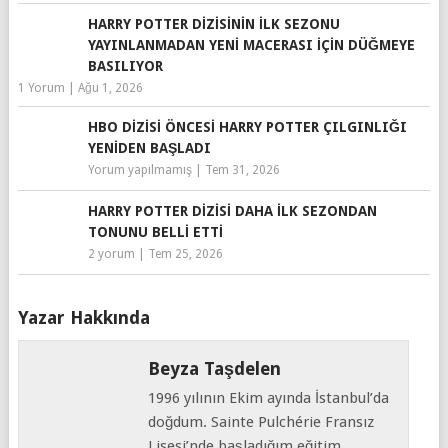
HARRY POTTER DIZISININ İLK SEZONU
YAYINLANMADAN YENI MACERASI IÇIN DÜĞMEYE
BASILIYOR
1 Yorum
|
Ağu 1, 2026
HBO DIZISI ÖNCESI HARRY POTTER ÇILGINLIĞI
YENIDEN BAŞLADI
Yorum yapılmamış
|
Tem 31, 2026
HARRY POTTER DIZISI DAHA İLK SEZONDAN
TONUNU BELLI ETTI
2 yorum
|
Tem 25, 2026
Yazar Hakkında
Beyza Taşdelen
1996 yılının Ekim ayında İstanbul’da
doğdum. Sainte Pulchérie Fransız
Lisesi’nde başladığım eğitim