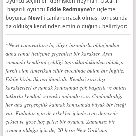
Oyuncu seçimleri demişken Heyman, Oscar’lı
başarılı oyuncu
Eddie Redmayne
’ın üçleme
boyunca
Newt
’i canlandıracak olması konusunda
da oldukça kendinden emin olduğunu belirtiyor:
“Newt canavarlarıyla, diğer insanlarla olduğundan
daha rahat iletişime geçebilen bir karakter. Aynı
zamanda kendisini geldiği topraklardakinden oldukça
farklı olan Amerikan sihir evreninde bulan bir İngiliz.
Eddie bizim ilk tercihimizdi. Kendisi sıra dışı
karakterleri oynamak konusunda çok başarılı ve onları
tutkuyla kendini vererek canlandırıyor. Canlandırdığı
her ana gerçekçilik katmak konusunda büyük bir isteği
var. Kadınlar için de erkekler içinde aynı derecede
çekici ve göze hoş gelen bir oyuncu. Zamansız bir
oyuncu olduğu için de, 20’lerin New York’una