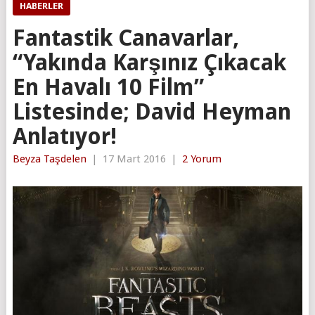
HABERLER
Fantastik Canavarlar,
“Yakında Karşınız Çıkacak
En Havalı 10 Film”
Listesinde; David Heyman
Anlatıyor!
Beyza Taşdelen
|
17 Mart 2016
|
2 Yorum