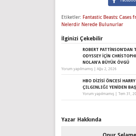
Faceboo
Etiketler:
Fantastic Beasts: Cases
Nelerdir Nerede Bulunurlar
İlginizi Çekebilir
ROBERT PATTINSON’DAN 
ODYSSEY IÇIN CHRISTOPH
NOLAN’A BÜYÜK ÖVGÜ
Yorum yapılmamış
|
Ağu 2, 2026
HBO DIZISI ÖNCESI HARR
ÇILGINLIĞI YENIDEN BA
Yorum yapılmamış
|
Tem 31, 2
Yazar Hakkında
Onur Selame