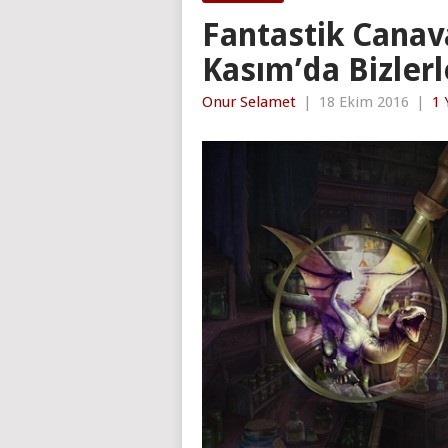
Fantastik Canav
Kasım’da Bizlerl
Onur Selamet
|
18 Ekim 2016
|
1 