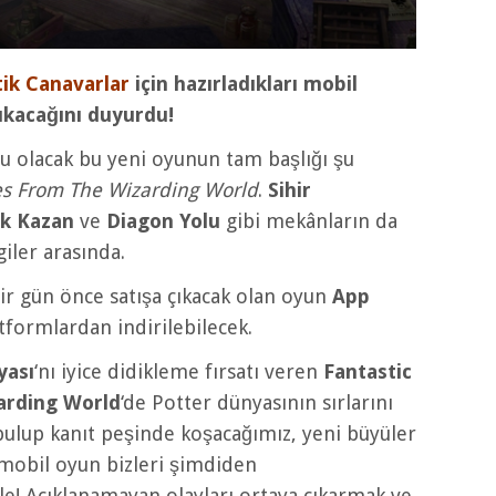
ik Canavarlar
için hazırladıkları mobil
ıkacağını duyurdu!
lu olacak bu yeni oyunun tam başlığı şu
ses From The Wizarding World
.
Sihir
ak Kazan
ve
Diagon Yolu
gibi mekânların da
giler arasında.
ir gün önce satışa çıkacak olan oyun
App
tformlardan indirilebilecek.
yası
‘nı iyice didikleme fırsatı veren
Fantastic
arding World
‘de Potter dünyasının sırlarını
 bulup kanıt peşinde koşacağımız, yeni büyüler
 mobil oyun bizleri şimdiden
e! Açıklanamayan olayları ortaya çıkarmak ve