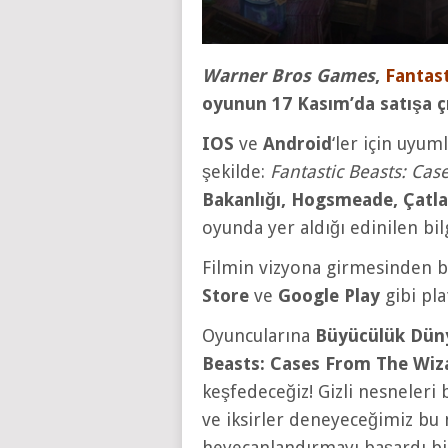
Warner Bros Games
,
Fantast
oyunun 17 Kasım’da satışa ç
IOS
ve
Android
‘ler için uyum
şekilde:
Fantastic Beasts: Ca
Bakanlığı, Hogsmeade, Çatl
oyunda yer aldığı edinilen bil
Filmin vizyona girmesinden b
Store
ve
Google Play
gibi pla
Oyuncularına
Büyücülük Dün
Beasts: Cases From The Wiz
keşfedeceğiz! Gizli nesneleri
ve iksirler deneyeceğimiz bu
heyecanlandırmayı başardı bil