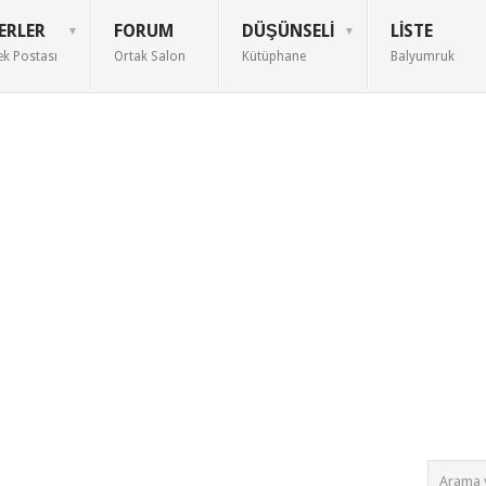
ERLER
FORUM
DÜŞÜNSELI
LISTE
ek Postası
Ortak Salon
Kütüphane
Balyumruk