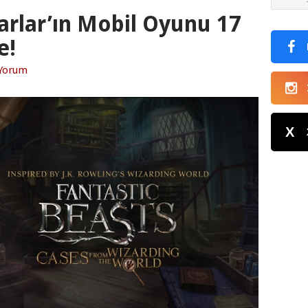
arlar’ın Mobil Oyunu 17
e!
Yorum
X