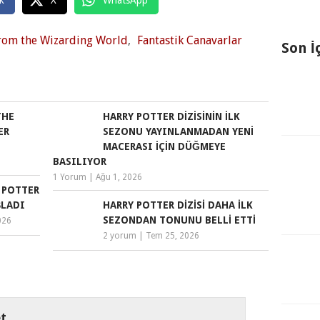
k
X
WhatsApp
 from the Wizarding World
,
Fantastik Canavarlar
Son İ
THE
HARRY POTTER DIZISININ İLK
ER
SEZONU YAYINLANMADAN YENI
MACERASI IÇIN DÜĞMEYE
BASILIYOR
1 Yorum
|
Ağu 1, 2026
Y POTTER
ŞLADI
HARRY POTTER DIZISI DAHA İLK
SEZONDAN TONUNU BELLI ETTI
026
2 yorum
|
Tem 25, 2026
t