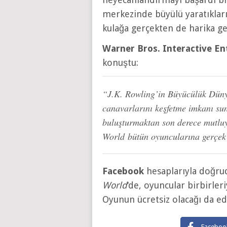
merkezinde büyülü yaratıkları
kulağa gerçekten de harika ge
Warner Bros. Interactive En
konuştu:
“J.K. Rowling’in Büyücülük Dünya
canavarlarını keşfetme imkanı su
buluşturmaktan son derece mutluy
World bütün oyuncularına gerçek b
Facebook
hesaplarıyla doğrud
World
‘de, oyuncular birbirleri
Oyunun ücretsiz olacağı da edi