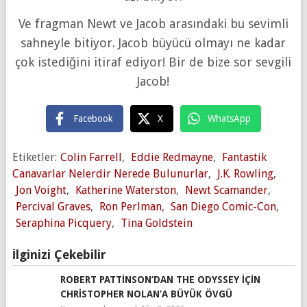
Ve fragman Newt ve Jacob arasındaki bu sevimli
sahneyle bitiyor. Jacob büyücü olmayı ne kadar
çok istediğini itiraf ediyor! Bir de bize sor sevgili
Jacob!
Facebook
X
WhatsApp
Etiketler:
Colin Farrell
,
Eddie Redmayne
,
Fantastik
Canavarlar Nelerdir Nerede Bulunurlar
,
J.K. Rowling
,
Jon Voight
,
Katherine Waterston
,
Newt Scamander
,
Percival Graves
,
Ron Perlman
,
San Diego Comic-Con
,
Seraphina Picquery
,
Tina Goldstein
İlginizi Çekebilir
ROBERT PATTINSON’DAN THE ODYSSEY IÇIN
CHRISTOPHER NOLAN’A BÜYÜK ÖVGÜ