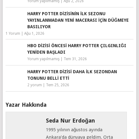
Yorum yapılmamış
|
Ağu 2, 2026
HARRY POTTER DIZISININ İLK SEZONU
YAYINLANMADAN YENI MACERASI IÇIN DÜĞMEYE
BASILIYOR
1 Yorum
|
Ağu 1, 2026
HBO DIZISI ÖNCESI HARRY POTTER ÇILGINLIĞI
YENIDEN BAŞLADI
Yorum yapılmamış
|
Tem 31, 2026
HARRY POTTER DIZISI DAHA İLK SEZONDAN
TONUNU BELLI ETTI
2 yorum
|
Tem 25, 2026
Yazar Hakkında
Seda Nur Erdoğan
1995 yılının ağustos ayında
Ankara’da dünyaya geldim. Orta