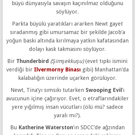
büyü dünyasıyla savaşın kaçınılmaz olduğunu
söylüyor.
Parkta büyülü yaratıkları ararken Newt gayet
sıradanmış gibi umursamaz bir şekilde Jacob’a
yoğun baskı altında kırılmaya yatkın kafatasından
dolayı kask takmasını söylüyor.
Bir
Thunderbird
(Şimşekkuşu)
(evet tıpkı ismini
verdiği bir
Ilvermorny Binası
gibi) Manhattan’da
kalabalığın üzerinde uçarken görülüyor.
Newt, Tina’yı sımsıkı tutarken
Swooping Evil
’ı
avucunun içine çağırıyor. Evet, o etraflarındakiler
yere yığılmış insan vücutları (ölü mü? sadece
yaralı mı?).
Bu
Katherine Waterston
’ın SDCC’de ağzından