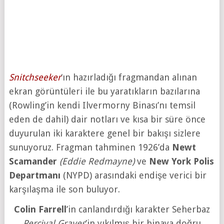
Snitchseeker
‘ın hazırladığı fragmandan alınan
ekran görüntüleri ile bu yaratıkların bazılarına
(Rowling’in kendi Ilvermorny Binası’nı temsil
eden de dahil) dair notları ve kısa bir süre önce
duyurulan iki karaktere genel bir bakışı sizlere
sunuyoruz. Fragman tahminen 1926’da
Newt
Scamander
(Eddie Redmayne)
ve
New York Polis
Departmanı
(NYPD) arasındaki endişe verici bir
karşılaşma ile son buluyor.
Colin Farrell
’in canlandırdığı karakter Seherbaz
Percival Graves
’in yıkılmış bir binaya doğru