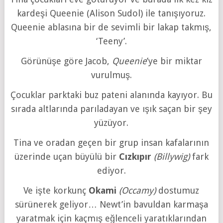
kardeşi Queenie (Alison Sudol) ile tanışıyoruz.
Queenie ablasına bir de sevimli bir lakap takmış,
‘Teeny’.
Görünüşe göre Jacob,
Queenie
’ye bir miktar
vurulmuş.
Çocuklar parktaki buz pateni alanında kayıyor. Bu
sırada altlarında parıladayan ve ışık saçan bir şey
yüzüyor.
Tina ve oradan geçen bir grup insan kafalarının
üzerinde uçan büyülü bir
Cızkıpır
(Billywig)
fark
ediyor.
Ve işte korkunç
Okami
(Occamy)
dostumuz
sürünerek geliyor… Newt’in bavuldan karmaşa
yaratmak için kaçmış eğlenceli yaratıklarından