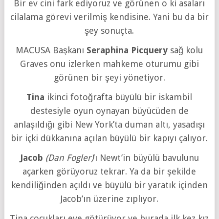
Bir ev cini fark ediyoruz ve görünen o ki asaları
cilalama görevi verilmiş kendisine. Yani bu da bir
şey sonuçta.
MACUSA Başkanı
Seraphina Picquery
sağ kolu
Graves onu izlerken mahkeme oturumu gibi
görünen bir şeyi yönetiyor.
Tina
ikinci fotoğrafta büyülü bir iskambil
destesiyle oyun oynayan büyücüden de
anlaşıldığı gibi New York’ta duman altı, yasadışı
bir içki dükkanına açılan büyülü bir kapıyı çalıyor.
Jacob
(Dan Fogler)
’ı Newt’in büyülü bavulunu
açarken görüyoruz tekrar. Ya da bir şekilde
kendiliğinden açıldı ve büyülü bir yaratık içinden
Jacob’ın üzerine zıplıyor.
Tina çocukları eve götürüyor ve burada ilk kez kız