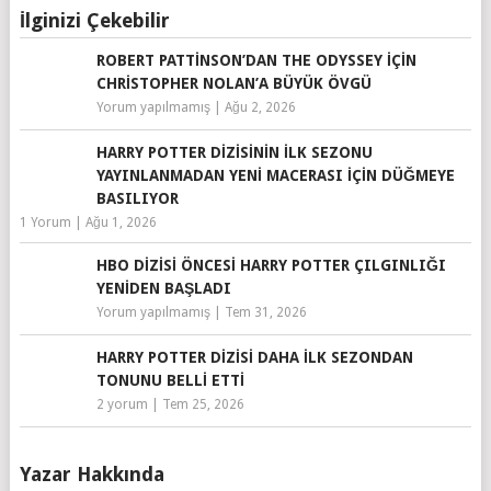
İlginizi Çekebilir
ROBERT PATTINSON’DAN THE ODYSSEY IÇIN
CHRISTOPHER NOLAN’A BÜYÜK ÖVGÜ
Yorum yapılmamış
|
Ağu 2, 2026
HARRY POTTER DIZISININ İLK SEZONU
YAYINLANMADAN YENI MACERASI IÇIN DÜĞMEYE
BASILIYOR
1 Yorum
|
Ağu 1, 2026
HBO DIZISI ÖNCESI HARRY POTTER ÇILGINLIĞI
YENIDEN BAŞLADI
Yorum yapılmamış
|
Tem 31, 2026
HARRY POTTER DIZISI DAHA İLK SEZONDAN
TONUNU BELLI ETTI
2 yorum
|
Tem 25, 2026
Yazar Hakkında