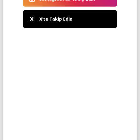
X
X’te Takip Edin