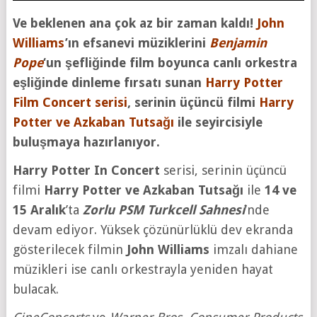
Ve beklenen ana çok az bir zaman kaldı!
John
Williams
’ın efsanevi müziklerini
Benjamin
Pope
‘un şefliğinde film boyunca canlı orkestra
eşliğinde dinleme fırsatı sunan
Harry Potter
Film Concert serisi
, serinin üçüncü filmi
Harry
Potter ve Azkaban Tutsağı
ile seyircisiyle
buluşmaya hazırlanıyor.
Harry Potter In Concert
serisi, serinin üçüncü
filmi
Harry Potter ve Azkaban Tutsağı
ile
14 ve
15 Aralık
’ta
Zorlu PSM Turkcell Sahnesi
’nde
devam ediyor. Yüksek çözünürlüklü dev ekranda
gösterilecek filmin
John Williams
imzalı dahiane
müzikleri ise canlı orkestrayla yeniden hayat
bulacak.