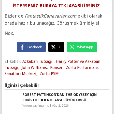
İSTERSENİZ BURAYA TIKLAYABİLİRSİNİZ.
Bizler de
FantastikCanavarlar.com
ekibi olarak
orada hazır bulunacağız. Görüşmek ümidiyle!
Nox.
Facebook
X
WhatsApp
Etiketler:
Azkaban Tutsağı
,
Harry Potter ve Azkaban
Tutsağı
,
John Williams
,
Konser
,
Zorlu Performans
Sanatları Merkezi
,
Zorlu PSM
İlginizi Çekebilir
ROBERT PATTINSON’DAN THE ODYSSEY IÇIN
CHRISTOPHER NOLAN’A BÜYÜK ÖVGÜ
Yorum yapılmamış
|
Ağu 2, 2026