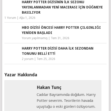
HARRY POTTER DIZISININ İLK SEZONU
YAYINLANMADAN YENI MACERASI IÇIN DÜĞMEYE
BASILIYOR
1 Yorum
|
Ağu 1, 2026
HBO DIZISI ÖNCESI HARRY POTTER ÇILGINLIĞI
YENIDEN BAŞLADI
Yorum yapılmamış
|
Tem 31, 2026
HARRY POTTER DIZISI DAHA İLK SEZONDAN
TONUNU BELLI ETTI
2 yorum
|
Tem 25, 2026
Yazar Hakkında
Hakan Tunç
Cadılar Bayramında doğdum. Harry
Potter severim. Teorilerin havada
uçuştuğu o eski günleri özlüyorum.