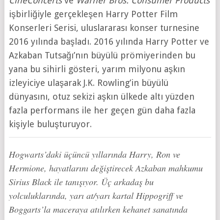
CineConcerts
ve
Warner Bros. Consumer Products
işbirliğiyle gerçekleşen Harry Potter Film
Konserleri Serisi, uluslararası konser turnesine
2016 yılında başladı. 2016 yılında Harry Potter ve
Azkaban Tutsağı’nın büyülü prömiyerinden bu
yana bu sihirli gösteri, yarım milyonu aşkın
izleyiciye ulaşarak J.K. Rowling’in büyülü
dünyasını, otuz sekizi aşkın ülkede altı yüzden
fazla performans ile her geçen gün daha fazla
kişiyle buluşturuyor.
Hogwarts’daki üçüncü yıllarında Harry, Ron ve
Hermione, hayatlarını değiştirecek Azkaban mahkumu
Sirius Black ile tanışıyor. Üç arkadaş bu
yolculuklarında, yarı at/yarı kartal Hippogriff ve
Boggarts’la maceraya atılırken kehanet sanatında