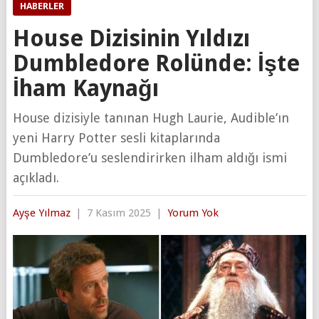
HABERLER
House Dizisinin Yıldızı
Dumbledore Rolünde: İşte
İham Kaynağı
House dizisiyle tanınan Hugh Laurie, Audible’ın
yeni Harry Potter sesli kitaplarında
Dumbledore’u seslendirirken ilham aldığı ismi
açıkladı.
Ayşe Yılmaz
|
7 Kasım 2025
|
Yorum Yok