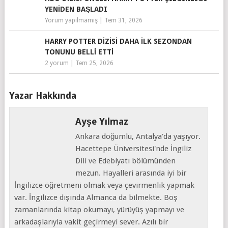
YENIDEN BAŞLADI
Yorum yapılmamış
|
Tem 31, 2026
HARRY POTTER DIZISI DAHA İLK SEZONDAN
TONUNU BELLI ETTI
2 yorum
|
Tem 25, 2026
Yazar Hakkında
Ayşe Yılmaz
Ankara doğumlu, Antalya'da yaşıyor.
Hacettepe Üniversitesi'nde İngiliz
Dili ve Edebiyatı bölümünden
mezun. Hayalleri arasında iyi bir
İngilizce öğretmeni olmak veya çevirmenlik yapmak
var. İngilizce dışında Almanca da bilmekte. Boş
zamanlarında kitap okumayı, yürüyüş yapmayı ve
arkadaşlarıyla vakit geçirmeyi sever. Azılı bir