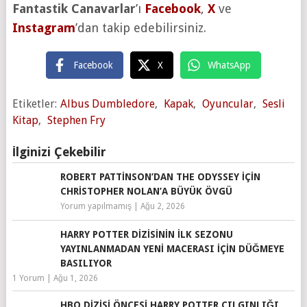
Fantastik Canavarlar
’ı
Facebook
,
X
ve
Instagram
’dan takip edebilirsiniz.
Facebook
X
WhatsApp
Etiketler:
Albus Dumbledore
,
Kapak
,
Oyuncular
,
Sesli
Kitap
,
Stephen Fry
İlginizi Çekebilir
ROBERT PATTINSON’DAN THE ODYSSEY IÇIN
CHRISTOPHER NOLAN’A BÜYÜK ÖVGÜ
Yorum yapılmamış
|
Ağu 2, 2026
HARRY POTTER DIZISININ İLK SEZONU
YAYINLANMADAN YENI MACERASI IÇIN DÜĞMEYE
BASILIYOR
1 Yorum
|
Ağu 1, 2026
HBO DIZISI ÖNCESI HARRY POTTER ÇILGINLIĞI