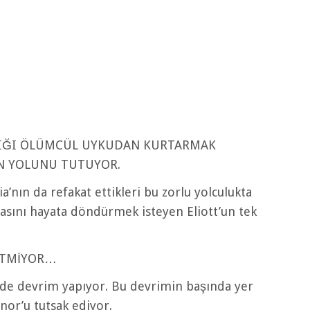
LDIĞI ÖLÜMCÜL UYKUDAN KURTARMAK
N YOLUNU TUTUYOR.
ia’nın da refakat ettikleri bu zorlu yolculukta
sını hayata döndürmek isteyen Eliott’un tek
GİTMİYOR…
nde devrim yapıyor. Bu devrimin başında yer
nor’u tutsak ediyor.