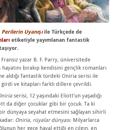
ı
Perilerin Uyanışı
ile Türkçede de
nları
etiketiyle yayımlanan fantastik
taşıyor.
 Fransız yazar B. F. Parry, üniversitede
hayatını bırakıp kendisini gençlik romanları
 aldığı fantastik türdeki Oniria serisi ile
irdi ve kitapları farklı dillere çevrildi.
niria
serisi, 12 yaşındaki Eliott’un yaşadığı
tt da diğer çocuklar gibi bir çocuk. Ta ki
bir dünyaya seyahat etmesini sağlayan sihirli
 kadar:
Oniria, rüyalar dünyası
. Milyarlarca
lunun her gece hayal ettiği en çılgın, en