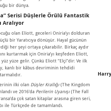
uğu bir dünya.
ria” Serisi Düşlerle Örülü Fantastik
ı Aralıyor
cuğu olan Eliott, geceleri Oniria’yı dolduran
güçlü bir Yaratıcıya dönüşür. Hayal gücünün
iği her şeyi ortaya çıkarabilir. Birkaç aydır
nı kurtarmak için Oniria’yı keşfeden Eliott,
üz yüze gelir. Çünkü Eliott “Elçi”dir: Ve ilk
 kanlı bir kâbus devriminin tehdidi
Harry
rtarmalıdır.
rinin ilki olan
Düşler Krallığı
(The Kingdom
mlandı ve 2016’da
Perilerin Uyanışı
(The Fall
Fransa’da çok satan kitaplar arasına giren seri,
abı ile Türkçede de tamamlandı.