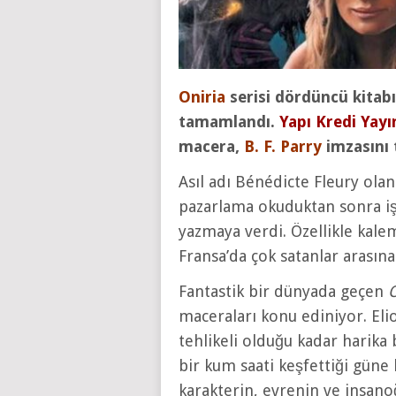
Oniria
serisi dördüncü kitab
tamamlandı.
Yapı Kredi Yayı
macera,
B. F. Parry
imzasını 
Asıl adı Bénédicte Fleury olan
pazarlama okuduktan sonra iş 
yazmaya verdi. Özellikle kaleme
Fransa’da çok satanlar arasına g
Fantastik bir dünyada geçen
O
maceraları konu ediniyor. Elio
tehlikeli olduğu kadar harika 
bir kum saati keşfettiği güne
karakterin, evrenin ve insanoğ