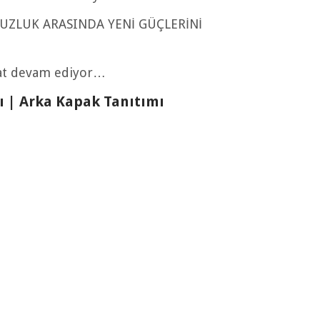
ZLUK ARASINDA YENİ GÜÇLERİNİ
rat devam ediyor…
şı | Arka Kapak Tanıtımı