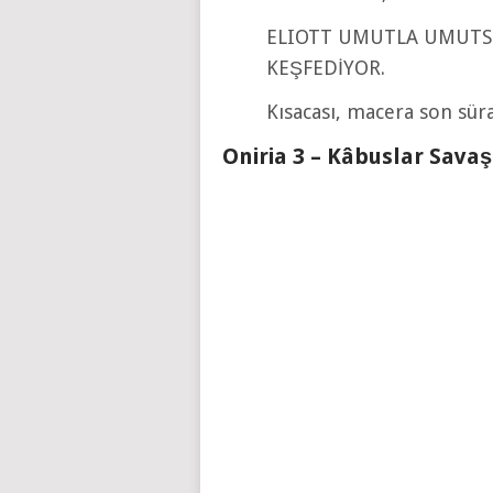
ELIOTT UMUTLA UMUTSU
KEŞFEDİYOR.
Kısacası, macera son sü
Oniria 3 – Kâbuslar Sava