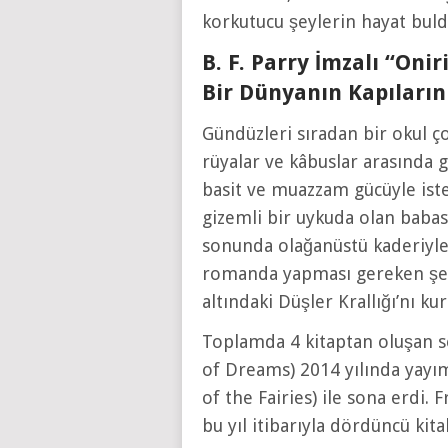
korkutucu şeylerin hayat buld
B. F. Parry İmzalı “Oni
Bir Dünyanın Kapıların
Gündüzleri sıradan bir okul ço
rüyalar ve kâbuslar arasında 
basit ve muazzam gücüyle isted
gizemli bir uykuda olan babası
sonunda olağanüstü kaderiyle y
romanda yapması gereken şey,
altındaki Düşler Krallığı’nı ku
Toplamda 4 kitaptan oluşan se
of Dreams) 2014 yılında yayı
of the Fairies) ile sona erdi. 
bu yıl itibarıyla dördüncü kit