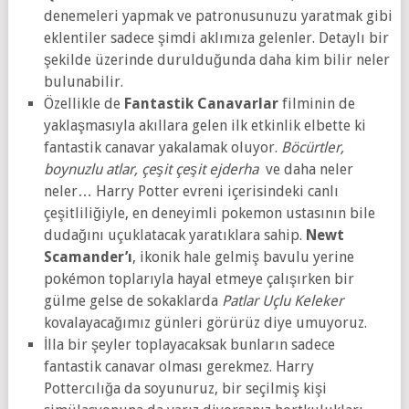
denemeleri yapmak ve patronusunuzu yaratmak gibi
eklentiler sadece şimdi aklımıza gelenler. Detaylı bir
şekilde üzerinde durulduğunda daha kim bilir neler
bulunabilir.
Özellikle de
Fantastik Canavarlar
filminin de
yaklaşmasıyla akıllara gelen ilk etkinlik elbette ki
fantastik canavar yakalamak oluyor.
Böcürtler,
boynuzlu atlar, çeşit çeşit ejderha
ve daha neler
neler… Harry Potter evreni içerisindeki canlı
çeşitliliğiyle, en deneyimli pokemon ustasının bile
dudağını uçuklatacak yaratıklara sahip.
Newt
Scamander’ı
, ikonik hale gelmiş bavulu yerine
pokémon toplarıyla hayal etmeye çalışırken bir
gülme gelse de sokaklarda
Patlar Uçlu Keleker
kovalayacağımız günleri görürüz diye umuyoruz.
İlla bir şeyler toplayacaksak bunların sadece
fantastik canavar olması gerekmez. Harry
Pottercılığa da soyunuruz, bir seçilmiş kişi