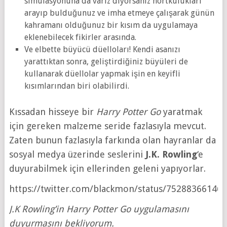
simülasyonuna da varız diyorsanız hortkulukları
arayıp bulduğunuz ve imha etmeye çalışarak günün
kahramanı olduğunuz bir kısım da uygulamaya
eklenebilecek fikirler arasında.
Ve elbette büyücü düelloları! Kendi asanızı
yarattıktan sonra, geliştirdiğiniz büyüleri de
kullanarak düellolar yapmak işin en keyifli
kısımlarından biri olabilirdi.
Kıssadan hisseye bir
Harry Potter Go
yaratmak
için gereken malzeme seride fazlasıyla mevcut.
Zaten bunun fazlasıyla farkında olan hayranlar da
sosyal medya üzerinde seslerini
J.K. Rowling
‘e
duyurabilmek için ellerinden geleni yapıyorlar.
https://twitter.com/blackmon/status/75288366146
J.K Rowling’in Harry Potter Go uygulamasını
duyurmasını bekliyorum.