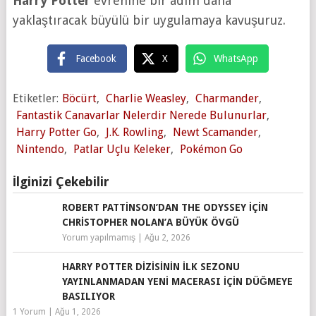
Harry Potter
evrenine bir adım daha
yaklaştıracak büyülü bir uygulamaya kavuşuruz.
Facebook
X
WhatsApp
Etiketler:
Böcürt
,
Charlie Weasley
,
Charmander
,
Fantastik Canavarlar Nelerdir Nerede Bulunurlar
,
Harry Potter Go
,
J.K. Rowling
,
Newt Scamander
,
Nintendo
,
Patlar Uçlu Keleker
,
Pokémon Go
İlginizi Çekebilir
ROBERT PATTINSON’DAN THE ODYSSEY IÇIN
CHRISTOPHER NOLAN’A BÜYÜK ÖVGÜ
Yorum yapılmamış
|
Ağu 2, 2026
HARRY POTTER DIZISININ İLK SEZONU
YAYINLANMADAN YENI MACERASI IÇIN DÜĞMEYE
BASILIYOR
1 Yorum
|
Ağu 1, 2026