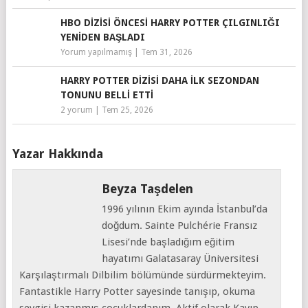
HBO DIZISI ÖNCESI HARRY POTTER ÇILGINLIĞI
YENIDEN BAŞLADI
Yorum yapılmamış
|
Tem 31, 2026
HARRY POTTER DIZISI DAHA İLK SEZONDAN
TONUNU BELLI ETTI
2 yorum
|
Tem 25, 2026
Yazar Hakkında
Beyza Taşdelen
1996 yılının Ekim ayında İstanbul’da
doğdum. Sainte Pulchérie Fransız
Lisesi’nde başladığım eğitim
hayatımı Galatasaray Üniversitesi
Karşılaştırmalı Dilbilim bölümünde sürdürmekteyim.
Fantastikle Harry Potter sayesinde tanışıp, okuma
sevgisi kazanmış çocuklardanım. Aktif olarak Kayıp