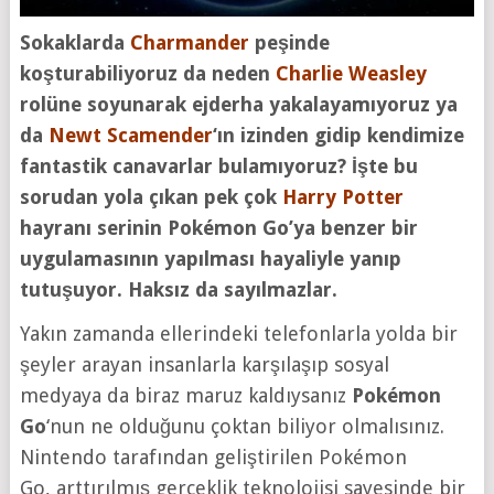
Sokaklarda
Charmander
peşinde
koşturabiliyoruz da neden
Charlie Weasley
rolüne soyunarak ejderha yakalayamıyoruz ya
da
Newt Scamender
‘ın izinden gidip kendimize
fantastik canavarlar bulamıyoruz? İşte bu
sorudan yola çıkan pek çok
Harry Potter
hayranı serinin Pokémon Go’ya benzer bir
uygulamasının yapılması hayaliyle yanıp
tutuşuyor. Haksız da sayılmazlar.
Yakın zamanda ellerindeki telefonlarla yolda bir
şeyler arayan insanlarla karşılaşıp sosyal
medyaya da biraz maruz kaldıysanız
Pokémon
Go
‘nun ne olduğunu çoktan biliyor olmalısınız.
Nintendo tarafından geliştirilen Pokémon
Go, arttırılmış gerçeklik teknolojisi sayesinde bir