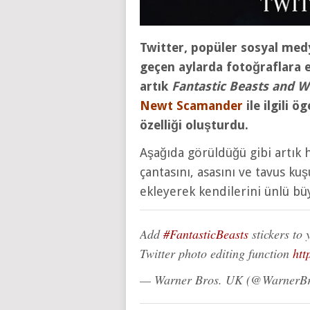
Twitter, popüler sosyal med
geçen aylarda fotoğraflara ek
artık
Fantastic Beasts and W
Newt Scamander
ile ilgili ö
özelliği oluşturdu.
Aşağıda görüldüğü gibi artık h
çantasını, asasını ve tavus k
ekleyerek kendilerini ünlü bü
Add
#FantasticBeasts
stickers to
Twitter photo editing function
htt
— Warner Bros. UK (@Warner