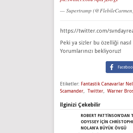
— Supertramp (@FlebileCarmen
https://twitter.com/svndayr
Peki ya sizler bu özelliği nas
Yorumlarınızı bekliyoruz!
Faceboo
Etiketler:
Fantastik Canavarlar Ne
Scamander
,
Twitter
,
Warner Bros
İlginizi Çekebilir
ROBERT PATTINSON’DAN 
ODYSSEY IÇIN CHRISTOPH
NOLAN’A BÜYÜK ÖVGÜ