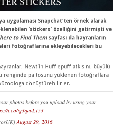
ya uygulaması Snapchat’ten örnek alarak
lenebilen ‘stickers’ özelliğini getirmişti ve
here to Find Them
sayfası da hayranların
geleri fotoğraflarına ekleyebilecekleri bu
ayranlar, Newt’in Hufflepuff atkısını, büyülü
uşu renginde paltosunu yüklenen fotoğraflara
yüzoologa dönüştürebilirler.
 your photos before you upload by using your
ps://t.co/ig3qavL153
BrosUK)
August 29, 2016