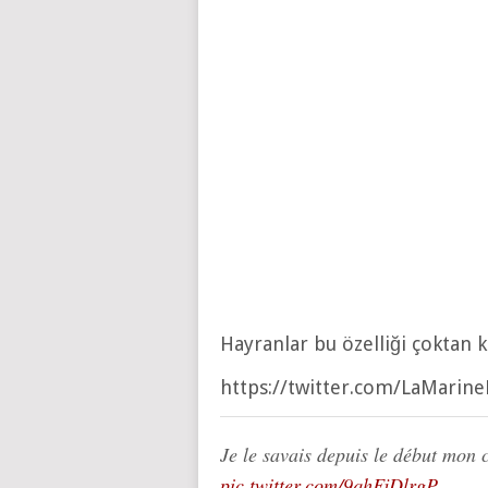
Hayranlar bu özelliği çoktan k
https://twitter.com/LaMari
Je le savais depuis le début mon
pic.twitter.com/9qhFjDlrgP