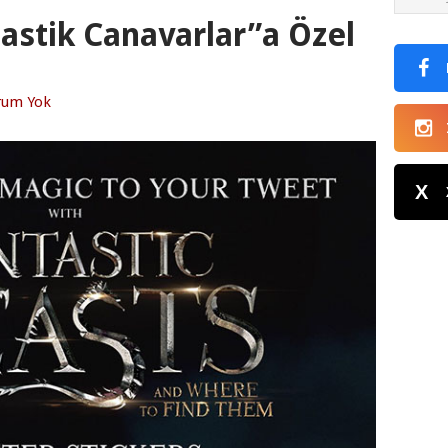
tastik Canavarlar”a Özel
rum Yok
X