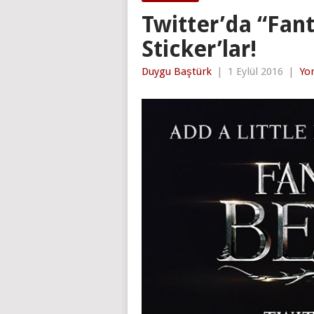
Twitter’da “Fan
Sticker’lar!
Duygu Baştürk
|
1 Eylül 2016
|
Yo