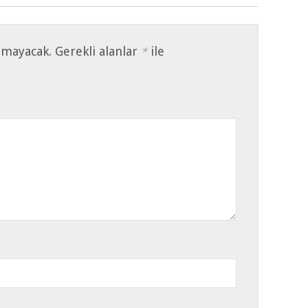
nmayacak.
Gerekli alanlar
ile
*