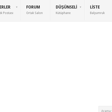
ERLER
FORUM
DÜŞÜNSELI
LISTE
ek Postası
Ortak Salon
Kütüphane
Balyumruk