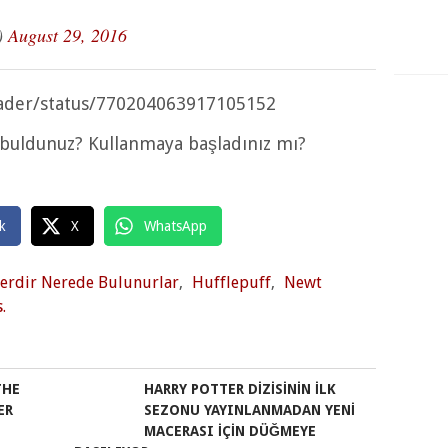
)
August 29, 2016
eader/status/770204063917105152
ıl buldunuz? Kullanmaya başladınız mı?
k
X
WhatsApp
lerdir Nerede Bulunurlar
,
Hufflepuff
,
Newt
.
THE
HARRY POTTER DIZISININ İLK
ER
SEZONU YAYINLANMADAN YENI
MACERASI IÇIN DÜĞMEYE