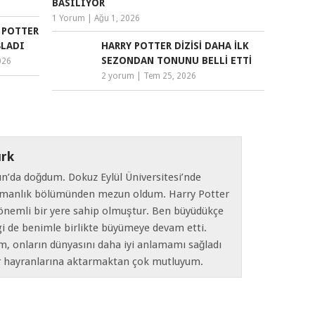
BASILIYOR
1 Yorum
|
Ağu 1, 2026
Y POTTER
ŞLADI
HARRY POTTER DIZISI DAHA İLK
SEZONDAN TONUNU BELLI ETTI
026
2 yorum
|
Tem 25, 2026
rk
ın’da doğdum. Dokuz Eylül Üniversitesi’nde
manlık bölümünden mezun oldum. Harry Potter
nemli bir yere sahip olmuştur. Ben büyüdükçe
gi de benimle birlikte büyümeye devam etti.
m, onların dünyasını daha iyi anlamamı sağladı
er hayranlarına aktarmaktan çok mutluyum.