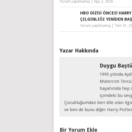
Yorum yapılmamış
|
Ağu 2, 2026
HBO DIZISI ÖNCESI HARR
ÇILGINLIĞI YENIDEN BA
Yorum yapılmamış
|
Tem 31, 2
Yazar Hakkında
Duygu Baştü
1995 yılında Ayd
Mütercim Tercü
hayatımda hep ö
içimdeki bu sev
Çocukluğumdan beri dile olan ilgi
ve ben de bunu diğer Harry Pott
Bir Yorum Ekle