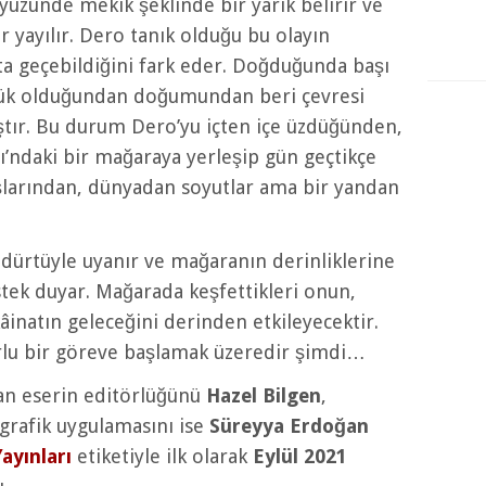
yüzünde mekik şeklinde bir yarık belirir ve
r yayılır. Dero tanık olduğu bu olayın
a geçebildiğini fark eder. Doğduğunda başı
yük olduğundan doğumundan beri çevresi
ştır. Bu durum Dero’yu içten içe üzdüğünden,
’ndaki bir mağaraya yerleşip gün geçtikçe
şlarından, dünyadan soyutlar ama bir yandan
 dürtüyle uyanır ve mağaranın derinliklerine
istek duyar. Mağarada keşfettikleri onun,
âinatın geleceğini derinden etkileyecektir.
orlu bir göreve başlamak üzeredir şimdi…
an eserin editörlüğünü
Hazel Bilgen
,
grafik uygulamasını ise
Süreyya Erdoğan
ayınları
etiketiyle ilk olarak
Eylül 2021