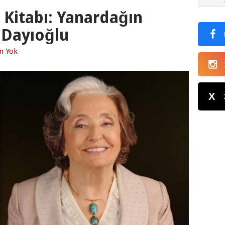
 Kitabı: Yanardağın
 Dayıoğlu
m Yok
X