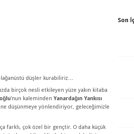
Son İ
olağanüstü düşler kurabiliriz…
zda birçok nesli etkileyen yüze yakın kitaba
oğlu
’nun kaleminden
Yanardağın Yankısı
rine düşünmeye yönlendiriyor, geleceğimizle
a farklı, çok özel bir gençtir. O daha küçük