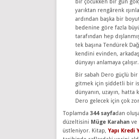
bir çocukken bir gün gök
yarıktan rengârenk ışınla
ardından başka bir boyut
bedenine göre fazla bü
tarafından hep dışlanmı
tek başına Tendürek Dağı
kendini evinden, arkada
dünyayı anlamaya çalışır.
Bir sabah Dero güçlü bir
gitmek için şiddetli bir 
dünyanın, uzayın, hatta k
Dero gelecek için çok z
Toplamda
344 sayfa
dan oluş
düzeltisini
Müge Karahan
ve 
üstleniyor. Kitap,
Yapı Kredi Y