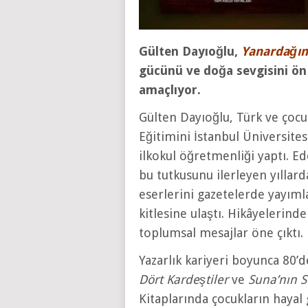
Gülten Dayıoğlu,
Yanardağın
gücünü ve doğa sevgisini ön 
amaçlıyor.
Gülten Dayıoğlu, Türk ve çocu
Eğitimini İstanbul Üniversit
ilkokul öğretmenliği yaptı. Ed
bu tutkusunu ilerleyen yıllar
eserlerini gazetelerde yayıml
kitlesine ulaştı. Hikâyelerind
toplumsal mesajlar öne çıktı.
Yazarlık kariyeri boyunca 80’
Dört Kardeştiler
ve
Suna’nın S
Kitaplarında çocukların hayal