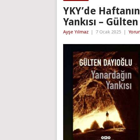
YKY’de Haftanın
Yankısı – Gülten
Ayşe Yılmaz
|
7 Ocak 2025
|
Yoru