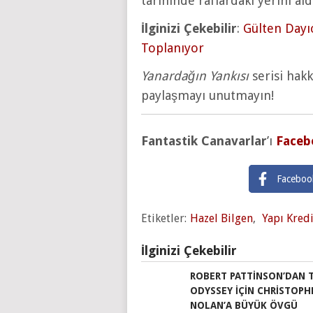
tarihinde raflardaki yerini ald
İlginizi Çekebilir
:
Gülten Dayıo
Toplanıyor
Yanardağın Yankısı
serisi hakk
paylaşmayı unutmayın!
Fantastik Canavarlar
’ı
Faceb
Faceboo
Etiketler:
Hazel Bilgen
,
Yapı Kredi
İlginizi Çekebilir
ROBERT PATTINSON’DAN 
ODYSSEY IÇIN CHRISTOPH
NOLAN’A BÜYÜK ÖVGÜ