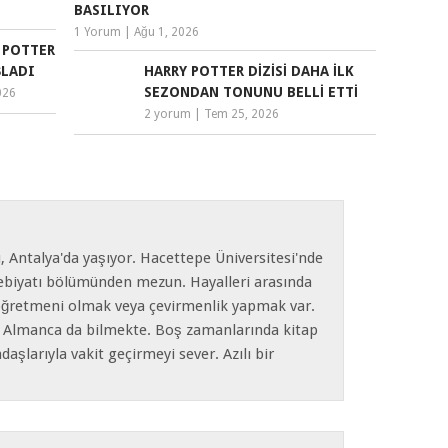
BASILIYOR
1 Yorum
|
Ağu 1, 2026
Y POTTER
ŞLADI
HARRY POTTER DIZISI DAHA İLK
SEZONDAN TONUNU BELLI ETTI
026
2 yorum
|
Tem 25, 2026
 Antalya'da yaşıyor. Hacettepe Üniversitesi'nde
Edebiyatı bölümünden mezun. Hayalleri arasında
e öğretmeni olmak veya çevirmenlik yapmak var.
da Almanca da bilmekte. Boş zamanlarında kitap
şlarıyla vakit geçirmeyi sever. Azılı bir