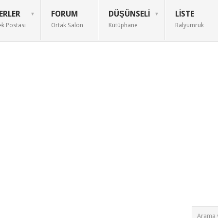
ERLER
FORUM
DÜŞÜNSELI
LISTE
ek Postası
Ortak Salon
Kütüphane
Balyumruk