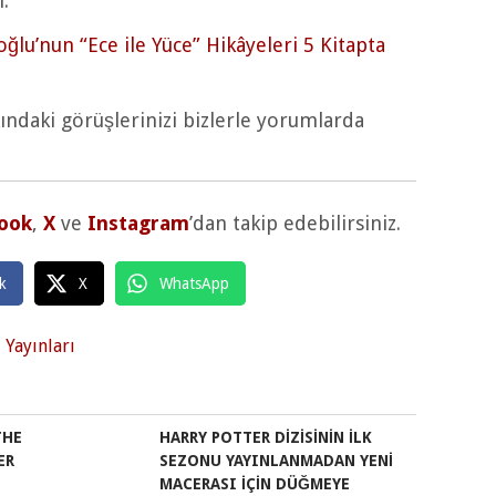
ı.
ğlu’nun “Ece ile Yüce” Hikâyeleri 5 Kitapta
ındaki görüşlerinizi bizlerle yorumlarda
ook
,
X
ve
Instagram
’dan takip edebilirsiniz.
k
X
WhatsApp
 Yayınları
THE
HARRY POTTER DIZISININ İLK
ER
SEZONU YAYINLANMADAN YENI
MACERASI IÇIN DÜĞMEYE