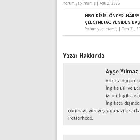
Yorum yapılmamış
|
Ağu 2, 2026
HBO DIZISI ÖNCESI HARR
ÇILGINLIĞI YENIDEN BA
Yorum yapılmamış
|
Tem 31, 2
Yazar Hakkında
Ayşe Yılmaz
Ankara doğumlu,
İngiliz Dili ve 
iyi bir İngilizc
İngilizce dışın
okumayı, yürüyüş yapmayı ve arkada
Potterhead.