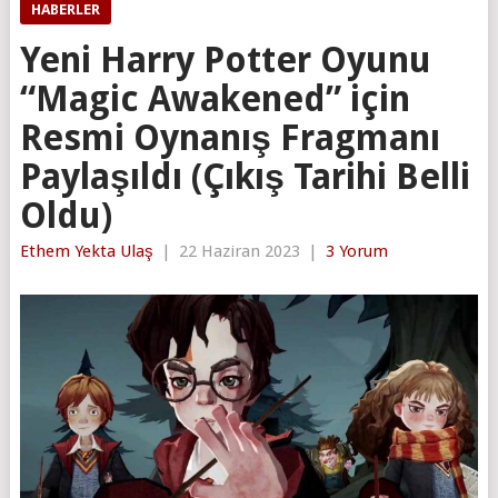
HABERLER
Yeni Harry Potter Oyunu
“Magic Awakened” için
Resmi Oynanış Fragmanı
Paylaşıldı (Çıkış Tarihi Belli
Oldu)
Ethem Yekta Ulaş
|
22 Haziran 2023
|
3 Yorum