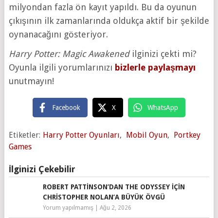
milyondan fazla ön kayıt yapıldı. Bu da oyunun
çıkışının ilk zamanlarında oldukça aktif bir şekilde
oynanacağını gösteriyor.
Harry Potter: Magic Awakened
ilginizi çekti mi?
Oyunla ilgili yorumlarınızı
bizlerle paylaşmayı
unutmayın!
Facebook
X
WhatsApp
Etiketler:
Harry Potter Oyunları
,
Mobil Oyun
,
Portkey
Games
İlginizi Çekebilir
ROBERT PATTINSON’DAN THE ODYSSEY IÇIN
CHRISTOPHER NOLAN’A BÜYÜK ÖVGÜ
Yorum yapılmamış
|
Ağu 2, 2026