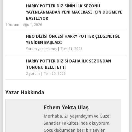
HARRY POTTER DIZISININ İLK SEZONU
YAYINLANMADAN YENI MACERASI IÇIN DÜĞMEYE
BASILIYOR
1 Yorum
|
Ağu 1, 2026
HBO DIZISI ÖNCESI HARRY POTTER ÇILGINLIĞI
YENIDEN BAŞLADI
Yorum yapılmamış
|
Tem 31, 2026
HARRY POTTER DIZISI DAHA İLK SEZONDAN
TONUNU BELLI ETTI
2 yorum
|
Tem 25, 2026
Yazar Hakkında
Ethem Yekta Ulaş
Merhaba, 21 yaşındayım ve Güzel
Sanatlar Fakültesi'nde okuyorum.
Çocukluğumdan beri bir şeyler