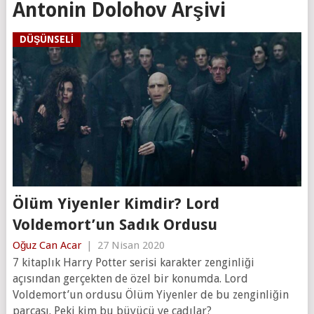
Antonin Dolohov Arşivi
DÜŞÜNSELI
Ölüm Yiyenler Kimdir? Lord
Voldemort’un Sadık Ordusu
Oğuz Can Acar
|
27 Nisan 2020
7 kitaplık Harry Potter serisi karakter zenginliği
açısından gerçekten de özel bir konumda. Lord
Voldemort’un ordusu Ölüm Yiyenler de bu zenginliğin
parçası. Peki kim bu büyücü ve cadılar?