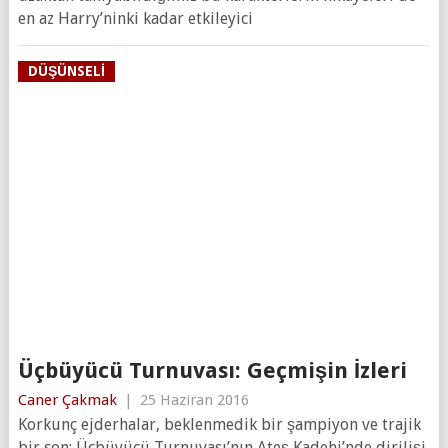
en az Harry’ninki kadar etkileyici
DÜŞÜNSELI
Üçbüyücü Turnuvası: Geçmişin İzleri
Caner Çakmak
|
25 Haziran 2016
Korkunç ejderhalar, beklenmedik bir şampiyon ve trajik
bir son: Üçbüyücü Turnuvası’nın Ateş Kadehi’nde dirilişi