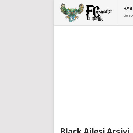
HAB
Gelec
Black Ailesi Arşivi