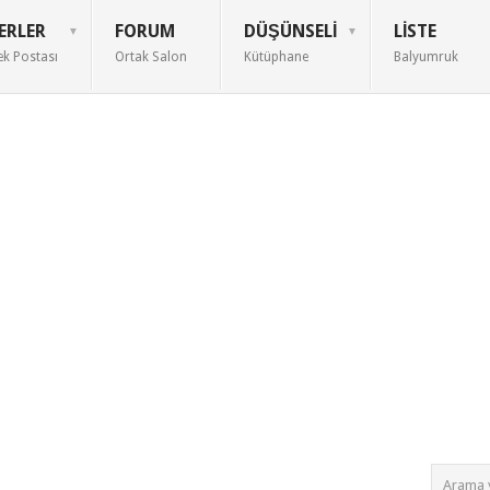
ERLER
FORUM
DÜŞÜNSELI
LISTE
ek Postası
Ortak Salon
Kütüphane
Balyumruk