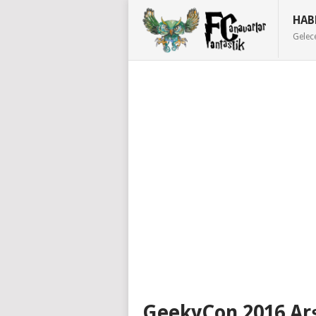
HAB
Gelec
GeekyCon 2016 Arş