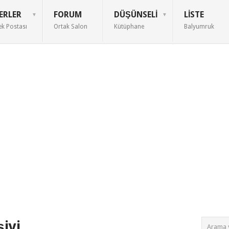
ERLER
FORUM
DÜŞÜNSELI
LISTE
ek Postası
Ortak Salon
Kütüphane
Balyumruk
ivi