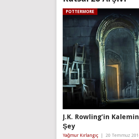
POTTERMORE
J.K. Rowling’in Kalemi
Şey
Yağmur Kırlangıç
|
20 Temmuz 201