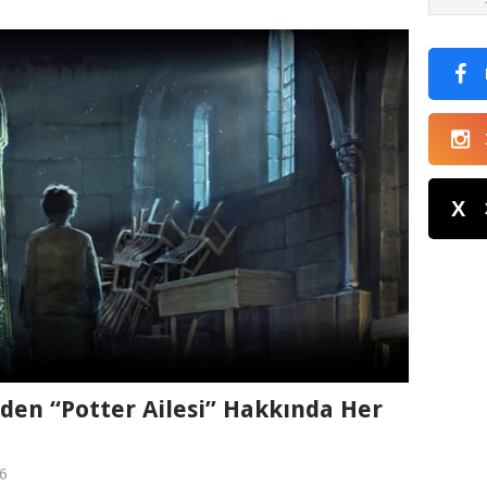
X
nden “Potter Ailesi” Hakkında Her
6