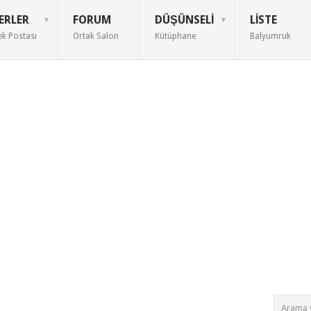
ERLER
FORUM
DÜŞÜNSELI
LISTE
ek Postası
Ortak Salon
Kütüphane
Balyumruk