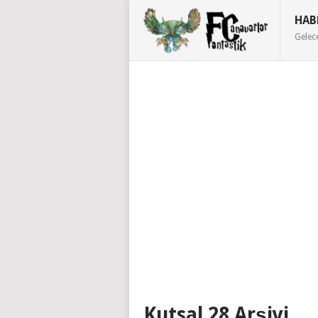
HAB
Gelec
Kutsal 28 Arşivi