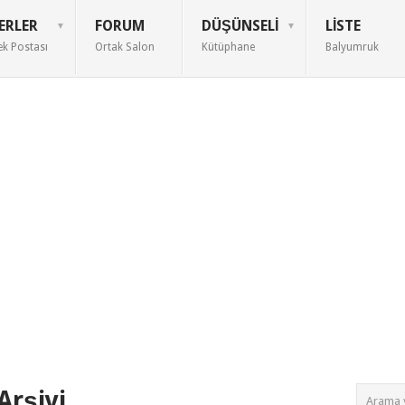
ERLER
FORUM
DÜŞÜNSELI
LISTE
ek Postası
Ortak Salon
Kütüphane
Balyumruk
Arşivi