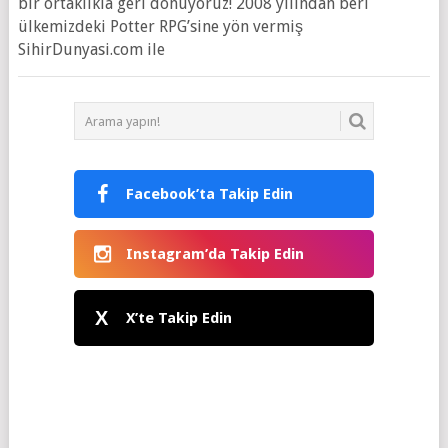
bir ortaklıkla geri dönüyoruz! 2008 yılından beri
ülkemizdeki Potter RPG’sine yön vermiş
SihirDunyasi.com ile
Facebook’ta Takip Edin
Instagram’da Takip Edin
X
X’te Takip Edin