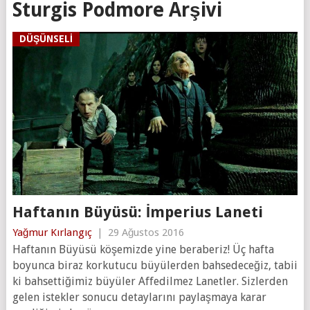
Sturgis Podmore Arşivi
DÜŞÜNSELI
Haftanın Büyüsü: İmperius Laneti
Yağmur Kırlangıç
|
29 Ağustos 2016
Haftanın Büyüsü köşemizde yine beraberiz! Üç hafta
boyunca biraz korkutucu büyülerden bahsedeceğiz, tabii
ki bahsettiğimiz büyüler Affedilmez Lanetler. Sizlerden
gelen istekler sonucu detaylarını paylaşmaya karar