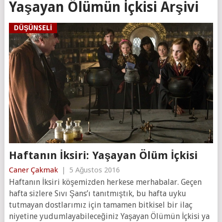
Yaşayan Ölümün İçkisi Arşivi
DÜŞÜNSELI
Haftanın İksiri: Yaşayan Ölüm İçkisi
Caner Çakmak
|
5 Ağustos 2016
Haftanın İksiri köşemizden herkese merhabalar. Geçen
hafta sizlere Sıvı Şans’ı tanıtmıştık, bu hafta uyku
tutmayan dostlarımız için tamamen bitkisel bir ilaç
niyetine yudumlayabileceğiniz Yaşayan Ölümün İçkisi ya