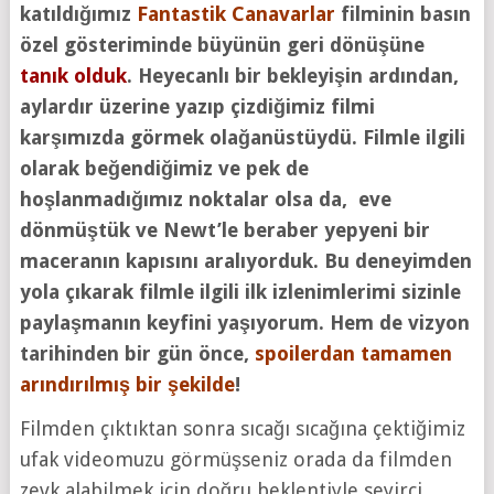
katıldığımız
Fantastik Canavarlar
filminin basın
özel gösteriminde büyünün geri dönüşüne
tanık olduk
. Heyecanlı bir bekleyişin ardından,
aylardır üzerine yazıp çizdiğimiz filmi
karşımızda görmek olağanüstüydü. Filmle ilgili
olarak beğendiğimiz ve pek de
hoşlanmadığımız noktalar olsa da, eve
dönmüştük ve Newt’le beraber yepyeni bir
maceranın kapısını aralıyorduk. Bu deneyimden
yola çıkarak filmle ilgili ilk izlenimlerimi sizinle
paylaşmanın keyfini yaşıyorum. Hem de vizyon
tarihinden bir gün önce,
spoilerdan tamamen
arındırılmış bir şekilde
!
Filmden çıktıktan sonra sıcağı sıcağına çektiğimiz
ufak videomuzu görmüşseniz orada da filmden
zevk alabilmek için doğru beklentiyle seyirci