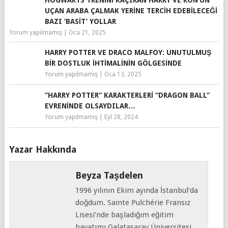
HOGWARTS TRENINI KAÇIRAN HARRY VE RON’UN
UÇAN ARABA ÇALMAK YERINE TERCIH EDEBILECEĞI
BAZI ‘BASIT’ YOLLAR
Yorum yapılmamış
|
Oca 21, 2025
HARRY POTTER VE DRACO MALFOY: UNUTULMUŞ
BIR DOSTLUK İHTIMALININ GÖLGESINDE
Yorum yapılmamış
|
Oca 13, 2025
“HARRY POTTER” KARAKTERLERI “DRAGON BALL”
EVRENINDE OLSAYDILAR…
Yorum yapılmamış
|
Eyl 28, 2024
Yazar Hakkında
Beyza Taşdelen
1996 yılının Ekim ayında İstanbul’da
doğdum. Sainte Pulchérie Fransız
Lisesi’nde başladığım eğitim
hayatımı Galatasaray Üniversitesi