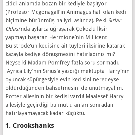
ciddi anlamda bozan bir kediyle başlıyor
(Profesör Mcgonagall’ın Animagus hali olan kedi
biçimine bürünmüş haliydi aslında). Peki
Sırlar
Odası
’nda aylarca uğraşarak Çoközlü İksir
yapmayı başaran Hermione’nin Millicent
Bulstrode’un kedisine ait tüyleri iksirine katarak
kazayla kediye dönüşmesini hatırladınız mı?
Neyse ki Madam Pomfrey fazla soru sormadı.
Ayrıca Lily’nin Sirius’a yazdığı mektupta Harry’nin
oyuncak süpürgesiyle evin kedisini neredeyse
öldürdüğünden bahsetmesini de unutmayalım,
Potter ailesinin bir kedisi vardı! Maalesef Harry
ailesiyle geçirdiği bu mutlu anları sonradan
hatırlayamayacak kadar küçüktü.
1. Crookshanks