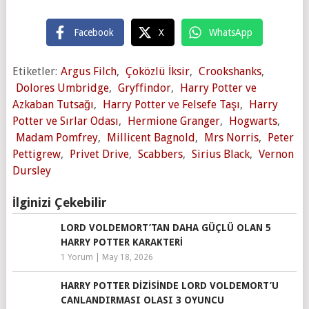
Facebook
X
WhatsApp
Etiketler:
Argus Filch
,
Çoközlü İksir
,
Crookshanks
,
Dolores Umbridge
,
Gryffindor
,
Harry Potter ve
Azkaban Tutsağı
,
Harry Potter ve Felsefe Taşı
,
Harry
Potter ve Sırlar Odası
,
Hermione Granger
,
Hogwarts
,
Madam Pomfrey
,
Millicent Bagnold
,
Mrs Norris
,
Peter
Pettigrew
,
Privet Drive
,
Scabbers
,
Sirius Black
,
Vernon
Dursley
İlginizi Çekebilir
LORD VOLDEMORT’TAN DAHA GÜÇLÜ OLAN 5
HARRY POTTER KARAKTERI
1 Yorum
|
May 18, 2026
HARRY POTTER DIZISINDE LORD VOLDEMORT’U
CANLANDIRMASI OLASI 3 OYUNCU