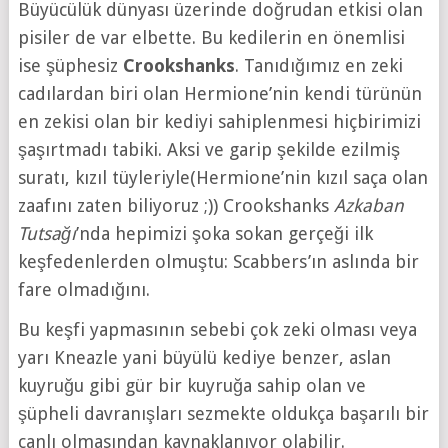
Büyücülük dünyası üzerinde doğrudan etkisi olan
pisiler de var elbette. Bu kedilerin en önemlisi
ise şüphesiz
Crookshanks
. Tanıdığımız en zeki
cadılardan biri olan Hermione’nin kendi türünün
en zekisi olan bir kediyi sahiplenmesi hiçbirimizi
şaşırtmadı tabiki. Aksi ve garip şekilde ezilmiş
suratı, kızıl tüyleriyle(Hermione’nin kızıl saça olan
zaafını zaten biliyoruz ;)) Crookshanks
Azkaban
Tutsağı
’nda hepimizi şoka sokan gerçeği ilk
keşfedenlerden olmuştu: Scabbers’ın aslında bir
fare olmadığını.
Bu keşfi yapmasının sebebi çok zeki olması veya
yarı Kneazle yani büyülü kediye benzer, aslan
kuyruğu gibi gür bir kuyruğa sahip olan ve
şüpheli davranışları sezmekte oldukça başarılı bir
canlı olmasından kaynaklanıyor olabilir.