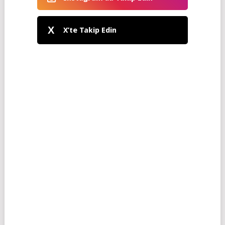
X
X’te Takip Edin