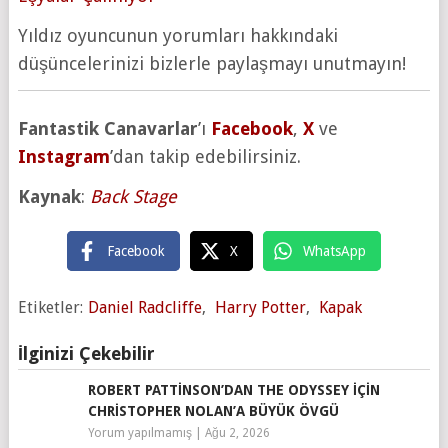
Yıldız oyuncunun yorumları hakkındaki
düşüncelerinizi bizlerle paylaşmayı unutmayın!
Fantastik Canavarlar
’ı
Facebook
,
X
ve
Instagram
’dan takip edebilirsiniz.
Kaynak
:
Back Stage
Facebook
X
WhatsApp
Etiketler:
Daniel Radcliffe
,
Harry Potter
,
Kapak
İlginizi Çekebilir
ROBERT PATTINSON’DAN THE ODYSSEY IÇIN
CHRISTOPHER NOLAN’A BÜYÜK ÖVGÜ
Yorum yapılmamış
|
Ağu 2, 2026