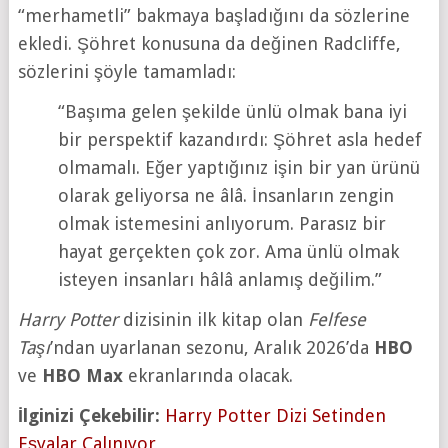
“merhametli” bakmaya başladığını da sözlerine
ekledi. Şöhret konusuna da değinen Radcliffe,
sözlerini şöyle tamamladı:
“Başıma gelen şekilde ünlü olmak bana iyi
bir perspektif kazandırdı: Şöhret asla hedef
olmamalı. Eğer yaptığınız işin bir yan ürünü
olarak geliyorsa ne âlâ. İnsanların zengin
olmak istemesini anlıyorum. Parasız bir
hayat gerçekten çok zor. Ama ünlü olmak
isteyen insanları hâlâ anlamış değilim.”
Harry Potter
dizisinin ilk kitap olan
Felfese
Taşı
’ndan uyarlanan sezonu, Aralık 2026’da
HBO
ve
HBO Max
ekranlarında olacak.
İlginizi Çekebilir:
Harry Potter Dizi Setinden
Eşyalar Çalınıyor