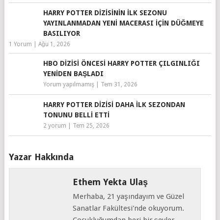
HARRY POTTER DIZISININ İLK SEZONU
YAYINLANMADAN YENI MACERASI IÇIN DÜĞMEYE
BASILIYOR
1 Yorum
|
Ağu 1, 2026
HBO DIZISI ÖNCESI HARRY POTTER ÇILGINLIĞI
YENIDEN BAŞLADI
Yorum yapılmamış
|
Tem 31, 2026
HARRY POTTER DIZISI DAHA İLK SEZONDAN
TONUNU BELLI ETTI
2 yorum
|
Tem 25, 2026
Yazar Hakkında
Ethem Yekta Ulaş
Merhaba, 21 yaşındayım ve Güzel
Sanatlar Fakültesi'nde okuyorum.
Çocukluğumdan beri bir şeyler