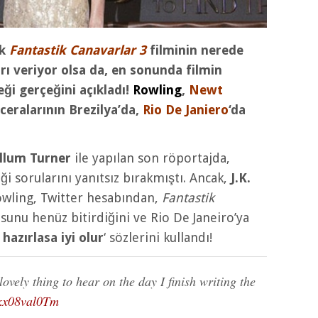
ek
Fantastik Canavarlar 3
filminin nerede
rı veriyor olsa da, en sonunda filmin
eği gerçeğini açıkladı!
Rowling
,
Newt
aceralarının Brezilya’da,
Rio De Janiero
‘da
llum Turner
ile yapılan son röportajda,
i sorularını yanıtsız bırakmıştı. Ancak,
J.K.
Rowling, Twitter hesabından,
Fantastik
sunu henüz bitirdiğini ve Rio De Janeiro’ya
 hazırlasa iyi olur
‘ sözlerini kullandı!
vely thing to hear on the day I finish writing the
o/kx08val0Tm