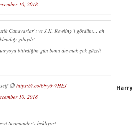
ecember 10, 2018
stik Canavarlar’ı ve J.K. Rowling’i gördüm… ah
lendiği gibiydi!
naryoyu bitirdiğim gün bunu duymak çok güzel!
tself 😉
https://t.co/l9yy6v7HEJ
Harry
ecember 10, 2018
ewt Scamander’ı bekliyor!