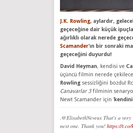
J.K. Rowling
, aylardır, gelec
geçeceğine dair küçük ipuçla
ağırlıklı olarak nerede geçec
Scamander
‘ın bir sonraki m
geçeceğini duyurdu!
David Heyman
, kendisi ve
Ca
üçüncü filmin nerede çekileceğ
Rowling
sessizliğini bozdu! 
Canavarlar 3
filminin senaryo
Newt Scamander için ‘
kendini
.@ElisabethNeveux That's a very lo
next one. Thank you!
https://t.c