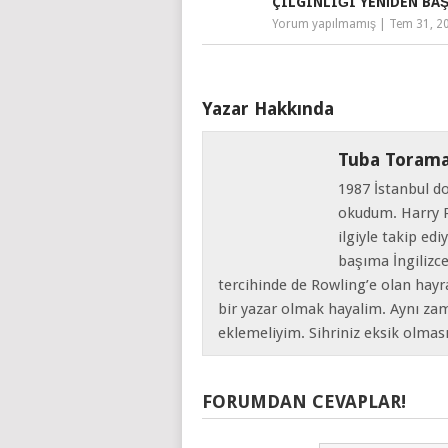
ÇILGINLIĞI YENIDEN BA
Yorum yapılmamış
|
Tem 31, 2
Yazar Hakkında
Tuba Toram
1987 İstanbul d
okudum. Harry Po
ilgiyle takip ed
başıma İngilizc
tercihinde de Rowling’e olan hayra
bir yazar olmak hayalim. Aynı za
eklemeliyim. Sihriniz eksik olmas
FORUMDAN CEVAPLAR!