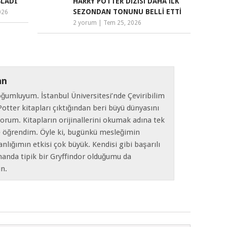
ŞLADI
HARRY POTTER DIZISI DAHA İLK
SEZONDAN TONUNU BELLI ETTI
026
2 yorum
|
Tem 25, 2026
an
oğumluyum. İstanbul Üniversitesi’nde Çeviribilim
tter kitapları çıktığından beri büyü dünyasını
iyorum. Kitapların orijinallerini okumak adına tek
e öğrendim. Öyle ki, bugünkü mesleğimin
nlığımın etkisi çok büyük. Kendisi gibi başarılı
manda tipik bir Gryffindor olduğumu da
ın.