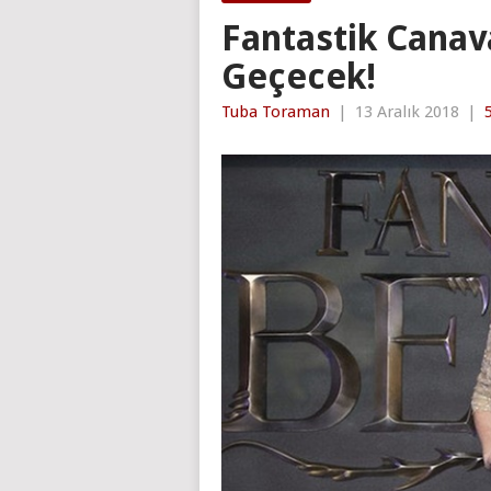
Fantastik Canava
Geçecek!
Tuba Toraman
|
13 Aralık 2018
|