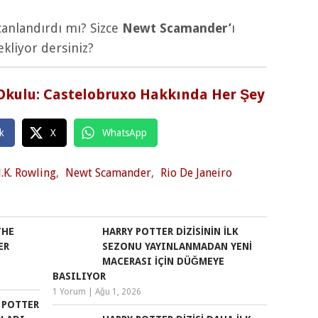
canlandırdı mı? Sizce
Newt Scamander’
ı
ekliyor dersiniz?
 Okulu: Castelobruxo Hakkında Her Şey
k
X
WhatsApp
J.K. Rowling
,
Newt Scamander
,
Rio De Janeiro
THE
HARRY POTTER DIZISININ İLK
ER
SEZONU YAYINLANMADAN YENI
MACERASI IÇIN DÜĞMEYE
BASILIYOR
1 Yorum
|
Ağu 1, 2026
Y POTTER