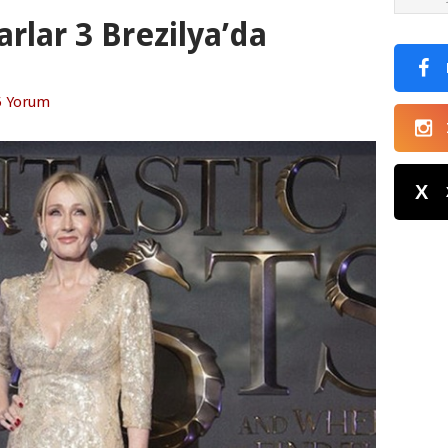
rlar 3 Brezilya’da
5 Yorum
X