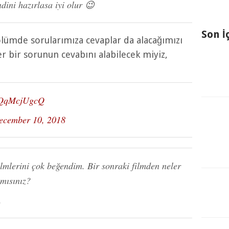
dini hazırlasa iyi olur 😉
Son İ
ölümde sorularımıza cevaplar da alacağımızı
er bir sorunun cevabını alabilecek miyiz,
/kQqMcjUgcQ
ecember 10, 2018
lmlerini çok beğendim. Bir sonraki filmden neler
 mısınız?
.