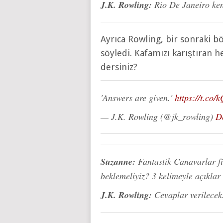
J.K. Rowling:
Rio De Janeiro ken
Ayrıca Rowling, bir sonraki b
söyledi. Kafamızı karıştıran h
dersiniz?
'Answers are given.'
https://t.co
— J.K. Rowling (@jk_rowling)
D
Suzanne:
Fantastik Canavarlar fi
beklemeliyiz? 3 kelimeyle açıklar
J.K. Rowling:
Cevaplar verilecek