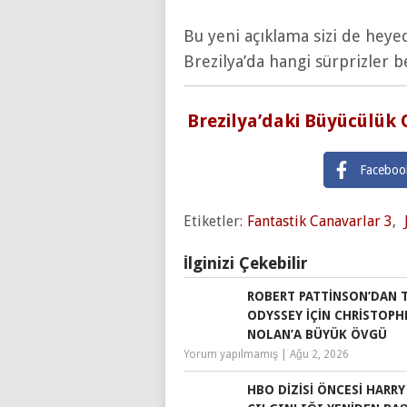
Bu yeni açıklama sizi de heye
Brezilya’da hangi sürprizler b
Brezilya’daki Büyücülük
Faceboo
Etiketler:
Fantastik Canavarlar 3
,
İlginizi Çekebilir
ROBERT PATTINSON’DAN 
ODYSSEY IÇIN CHRISTOPH
NOLAN’A BÜYÜK ÖVGÜ
Yorum yapılmamış
|
Ağu 2, 2026
HBO DIZISI ÖNCESI HARR