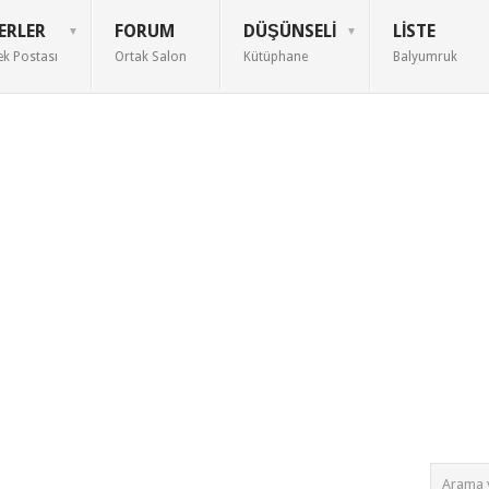
ERLER
FORUM
DÜŞÜNSELI
LISTE
ek Postası
Ortak Salon
Kütüphane
Balyumruk