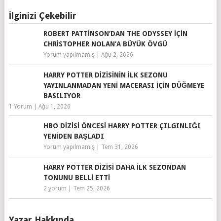
İlginizi Çekebilir
ROBERT PATTINSON’DAN THE ODYSSEY IÇIN
CHRISTOPHER NOLAN’A BÜYÜK ÖVGÜ
Yorum yapılmamış
|
Ağu 2, 2026
HARRY POTTER DIZISININ İLK SEZONU
YAYINLANMADAN YENI MACERASI IÇIN DÜĞMEYE
BASILIYOR
1 Yorum
|
Ağu 1, 2026
HBO DIZISI ÖNCESI HARRY POTTER ÇILGINLIĞI
YENIDEN BAŞLADI
Yorum yapılmamış
|
Tem 31, 2026
HARRY POTTER DIZISI DAHA İLK SEZONDAN
TONUNU BELLI ETTI
2 yorum
|
Tem 25, 2026
Yazar Hakkında