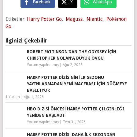
Facebook
X
WhatsApp
Etiketler:
Harry Potter Go
,
Maguss
,
Niantic
,
Pokémon
Go
İlginizi Çekebilir
ROBERT PATTINSON’DAN THE ODYSSEY IÇIN
CHRISTOPHER NOLAN’A BÜYÜK ÖVGÜ
Yorum yapılmamış
|
Ağu 2, 2026
HARRY POTTER DIZISININ İLK SEZONU
YAYINLANMADAN YENI MACERASI IÇIN DÜĞMEYE
BASILIYOR
1 Yorum
|
Ağu 1, 2026
HBO DIZISI ÖNCESI HARRY POTTER ÇILGINLIĞI
YENIDEN BAŞLADI
Yorum yapılmamış
|
Tem 31, 2026
HARRY POTTER DIZISI DAHA İLK SEZONDAN