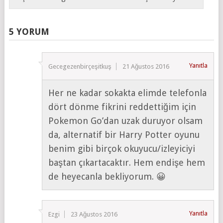
5 YORUM
Yanıtla
Gecegezenbirçeşitkuş
21 Ağustos 2016
Her ne kadar sokakta elimde telefonla
dört dönme fikrini reddettiğim için
Pokemon Go’dan uzak duruyor olsam
da, alternatif bir Harry Potter oyunu
benim gibi birçok okuyucu/izleyiciyi
baştan çıkartacaktır. Hem endişe hem
de heyecanla bekliyorum. 😀
Yanıtla
Ezgi
23 Ağustos 2016