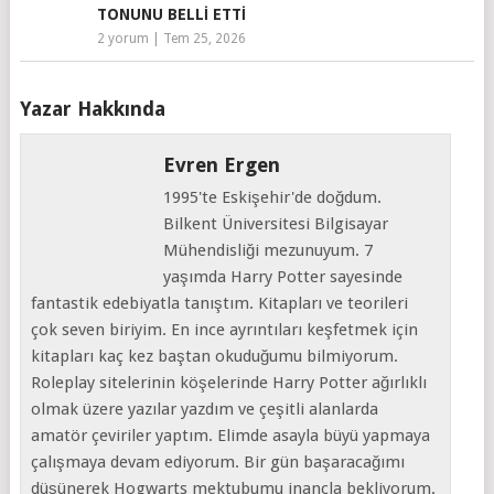
TONUNU BELLI ETTI
2 yorum
|
Tem 25, 2026
Yazar Hakkında
Evren Ergen
1995'te Eskişehir'de doğdum.
Bilkent Üniversitesi Bilgisayar
Mühendisliği mezunuyum. 7
yaşımda Harry Potter sayesinde
fantastik edebiyatla tanıştım. Kitapları ve teorileri
çok seven biriyim. En ince ayrıntıları keşfetmek için
kitapları kaç kez baştan okuduğumu bilmiyorum.
Roleplay sitelerinin köşelerinde Harry Potter ağırlıklı
olmak üzere yazılar yazdım ve çeşitli alanlarda
amatör çeviriler yaptım. Elimde asayla büyü yapmaya
çalışmaya devam ediyorum. Bir gün başaracağımı
düşünerek Hogwarts mektubumu inançla bekliyorum.