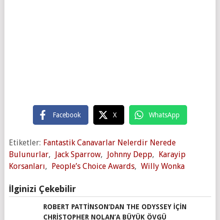
Facebook
X
WhatsApp
Etiketler:
Fantastik Canavarlar Nelerdir Nerede
Bulunurlar
,
Jack Sparrow
,
Johnny Depp
,
Karayip
Korsanları
,
People’s Choice Awards
,
Willy Wonka
İlginizi Çekebilir
ROBERT PATTINSON’DAN THE ODYSSEY IÇIN
CHRISTOPHER NOLAN’A BÜYÜK ÖVGÜ