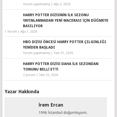
Yorum yapılmamış
|
Ağu 2, 2026
HARRY POTTER DIZISININ İLK SEZONU
YAYINLANMADAN YENI MACERASI IÇIN DÜĞMEYE
BASILIYOR
1 Yorum
|
Ağu 1, 2026
HBO DIZISI ÖNCESI HARRY POTTER ÇILGINLIĞI
YENIDEN BAŞLADI
Yorum yapılmamış
|
Tem 31, 2026
HARRY POTTER DIZISI DAHA İLK SEZONDAN
TONUNU BELLI ETTI
2 yorum
|
Tem 25, 2026
Yazar Hakkında
İrem Ercan
1996 İstanbul doğumluyum.