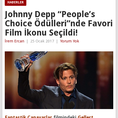
HABERLER
Johnny Depp “People’s
Choice Ödülleri”nde Favori
Film İkonu Seçildi!
İrem Ercan
|
25 Ocak 2017
|
Yorum Yok
Fantastik Canavarlar
filmindeki
Gellert