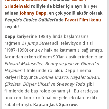
Grindelwald
rolüyle de bizler için ayrı bir yer
edinen
Johnny Depp
, en çok yönlü aktör olarak
People’s Choice Ödülleri
’nde
Favori Film İkonu
seçildi!
Depp
kariyerine 1984 yılında başlamasına
rağmen
21 Jump Street
adlı televizyon dizisi
(1987-1990) onu ev halkına katmamızı sağlamıştı.
Ardından erken dönem 90’lar klasiklerinden olan
Edward Makaseller
,
Benny ve Joon
ve
Gilbert’ın
Hayalleri
filmlerinde rol aldı. Depp sinema
kariyeri boyunca
Donnie Brasco, Hayalet Süvari,
Çikolata, Düşler Ülkesi
ve
Sweeney Todd
gibi
filmlerde de baş rolde oynamıştı. Bu aradaysa
onun en ikonik rolü haline gelecek olan teklifi
kabul etmişti:
Kaptan Jack Sparrow
.