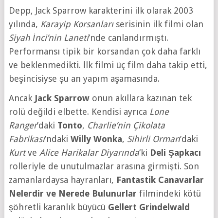
Depp, Jack Sparrow karakterini ilk olarak 2003
yılında,
Karayip Korsanları
serisinin ilk filmi olan
Siyah İnci’nin Laneti
’nde canlandırmıştı.
Performansı tipik bir korsandan çok daha farklı
ve beklenmedikti. İlk filmi üç film daha takip etti,
beşincisiyse şu an yapım aşamasında.
Ancak
Jack Sparrow
onun akıllara kazınan tek
rolü değildi elbette. Kendisi ayrıca
Lone
Ranger
’daki
Tonto
,
Charlie’nin Çikolata
Fabrikası
’ndaki
Willy Wonka
,
Sihirli Orman
’daki
Kurt
ve
Alice Harikalar Diyarında
‘ki
Deli Şapkacı
rolleriyle de unutulmazlar arasına girmişti. Son
zamanlardaysa hayranları,
Fantastik Canavarlar
Nelerdir ve Nerede Bulunurlar
filmindeki kötü
şöhretli karanlık büyücü
Gellert Grindelwald