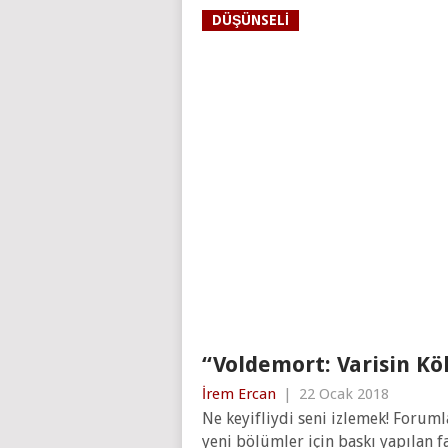
DÜŞÜNSELI
“Voldemort: Varisin Kök
İrem Ercan
|
22 Ocak 2018
Ne keyifliydi seni izlemek! Forum
yeni bölümler için baskı yapılan fa