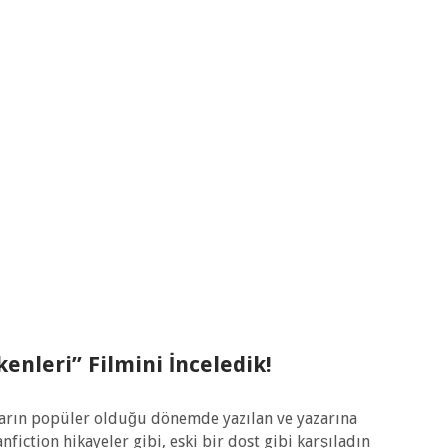
enleri” Filmini İnceledik!
ların popüler olduğu dönemde yazılan ve yazarına
nfiction hikayeler gibi, eski bir dost gibi karşıladın