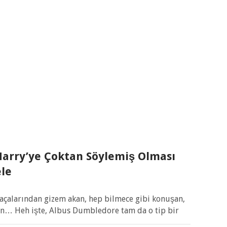
arry’ye Çoktan Söylemiş Olması
le
paçalarından gizem akan, hep bilmece gibi konuşan,
yan… Heh işte, Albus Dumbledore tam da o tip bir