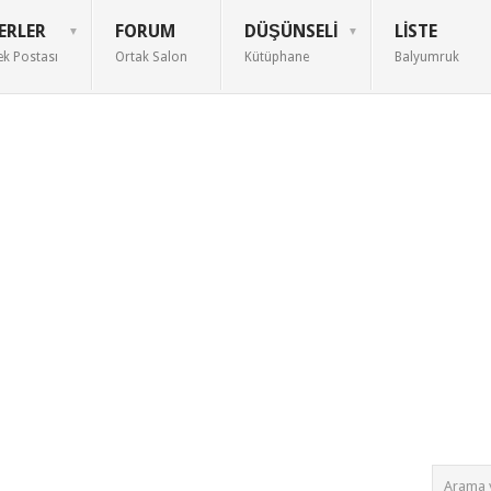
ERLER
FORUM
DÜŞÜNSELI
LISTE
ek Postası
Ortak Salon
Kütüphane
Balyumruk