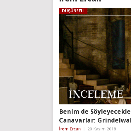
DÜŞÜNSELI
Benim de Söyleyecekler
Canavarlar: Grindelwal
İrem Ercan
|
20 Kasım 2018