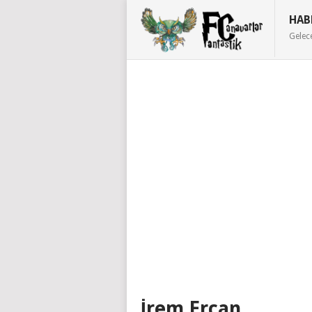
HAB
Gelec
İrem Ercan