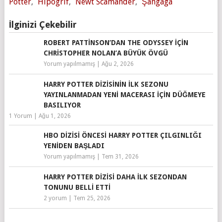
Potter
,
Hipogrif
,
Newt Scamander
,
Şahgaga
İlginizi Çekebilir
ROBERT PATTINSON’DAN THE ODYSSEY IÇIN
CHRISTOPHER NOLAN’A BÜYÜK ÖVGÜ
Yorum yapılmamış
|
Ağu 2, 2026
HARRY POTTER DIZISININ İLK SEZONU
YAYINLANMADAN YENI MACERASI IÇIN DÜĞMEYE
BASILIYOR
1 Yorum
|
Ağu 1, 2026
HBO DIZISI ÖNCESI HARRY POTTER ÇILGINLIĞI
YENIDEN BAŞLADI
Yorum yapılmamış
|
Tem 31, 2026
HARRY POTTER DIZISI DAHA İLK SEZONDAN
TONUNU BELLI ETTI
2 yorum
|
Tem 25, 2026