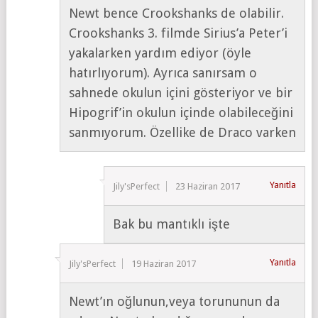
Newt bence Crookshanks de olabilir.
Crookshanks 3. filmde Sirius’a Peter’i
yakalarken yardım ediyor (öyle
hatırlıyorum). Ayrıca sanırsam o
sahnede okulun içini gösteriyor ve bir
Hipogrif’in okulun içinde olabileceğini
sanmıyorum. Özellike de Draco varken
Yanıtla
Jily'sPerfect
23 Haziran 2017
Bak bu mantıklı işte
Yanıtla
Jily'sPerfect
19 Haziran 2017
Newt’ın oğlunun,veya torununun da