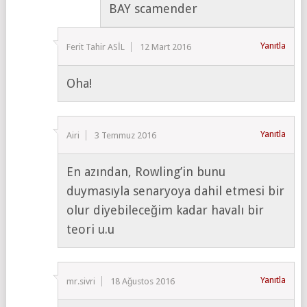
BAY scamender
Yanıtla
Ferit Tahir ASİL
12 Mart 2016
Oha!
Yanıtla
Airi
3 Temmuz 2016
En azından, Rowling’in bunu
duymasıyla senaryoya dahil etmesi bir
olur diyebileceğim kadar havalı bir
teori u.u
Yanıtla
mr.sivri
18 Ağustos 2016