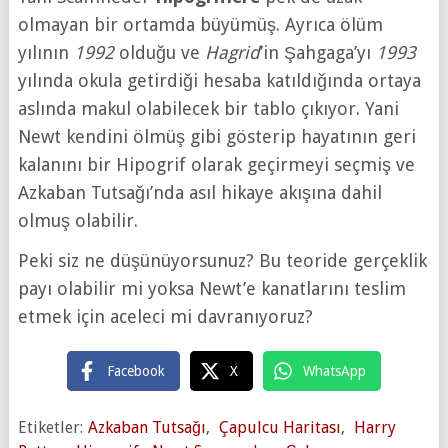
olmayan bir ortamda büyümüş. Ayrıca ölüm
yılının
1992
olduğu ve
Hagrid
’in Şahgaga’yı
1993
yılında okula getirdiği hesaba katıldığında ortaya
aslında makul olabilecek bir tablo çıkıyor. Yani
Newt kendini ölmüş gibi gösterip hayatının geri
kalanını bir Hipogrif olarak geçirmeyi seçmiş ve
Azkaban Tutsağı’nda asıl hikaye akışına dahil
olmuş olabilir.
Peki siz ne düşünüyorsunuz? Bu teoride gerçeklik
payı olabilir mi yoksa Newt’e kanatlarını teslim
etmek için aceleci mi davranıyoruz?
Facebook
X
WhatsApp
Etiketler:
Azkaban Tutsağı
,
Çapulcu Haritası
,
Harry