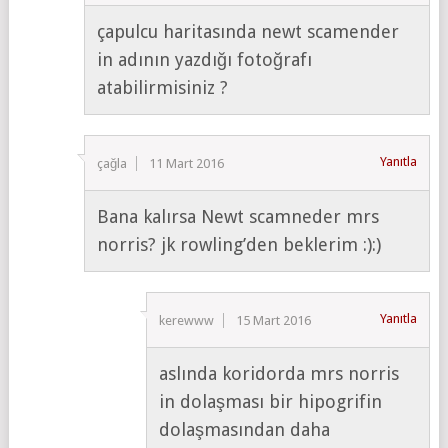
çapulcu haritasında newt scamender
in adının yazdığı fotoğrafı
atabilirmisiniz ?
Yanıtla
çağla
11 Mart 2016
Bana kalırsa Newt scamneder mrs
norris? jk rowling’den beklerim :):)
Yanıtla
kerewww
15 Mart 2016
aslında koridorda mrs norris
in dolaşması bir hipogrifin
dolaşmasından daha