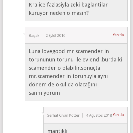
Kralice fazlasiyla zeki baglantilar
kuruyor neden olmasin?
Yanıtla
Başak
2 Eylül 2016
Luna lovegood mr scamender in
torununun torunu ile evlendi.burda ki
scamender o olabilir.sonuçta
mr.scamender in torunuyla aynı
dönem de okul da olacağını
sanmıyorum
Yanıtla
Serhat Civan Potter
4 Ağustos 2018
mantıklı