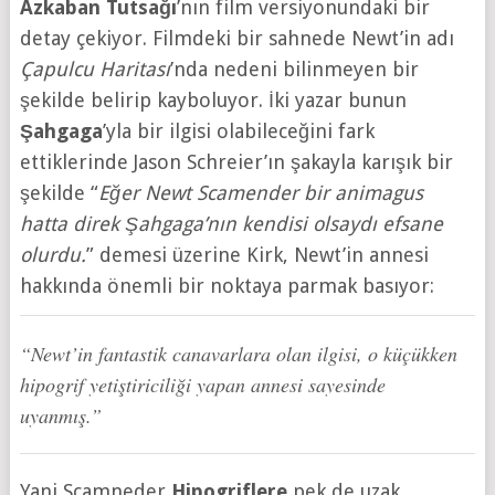
Azkaban Tutsağı
’nın film versiyonundaki bir
detay çekiyor. Filmdeki bir sahnede Newt’in adı
Çapulcu Haritası
’nda nedeni bilinmeyen bir
şekilde belirip kayboluyor. İki yazar bunun
Şahgaga
’yla bir ilgisi olabileceğini fark
ettiklerinde Jason Schreier’ın şakayla karışık bir
şekilde “
Eğer Newt Scamender bir animagus
hatta direk Şahgaga’nın kendisi olsaydı efsane
olurdu.
” demesi üzerine Kirk, Newt’in annesi
hakkında önemli bir noktaya parmak basıyor:
“Newt’in fantastik canavarlara olan ilgisi, o küçükken
hipogrif yetiştiriciliği yapan annesi sayesinde
uyanmış.”
Yani Scamneder
Hipogriflere
pek de uzak