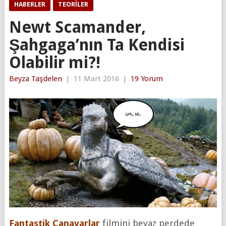
HABERLER
TEORILER
Newt Scamander,
Şahgaga’nın Ta Kendisi
Olabilir mi?!
Beyza Taşdelen
|
11 Mart 2016
|
19 Yorum
Fantastik Canavarlar
filmini beyaz perdede