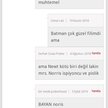
muhtemel
Umut can
19 Kasım 2016
Batman çok güzel filimdi
ama
Yanıtla
Serhat Civan Potter
4 Ağustos 2018
ama Newt kötü biri değil lakin
mrs. Norris ispiyoncu ve pislik
Yanıtla
bir minik potterhead
5 Eylül 2019
BAYAN noris