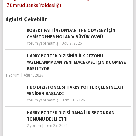
Zümrüdüanka Yoldaşlığı
İlginizi Çekebilir
ROBERT PATTINSON’DAN THE ODYSSEY IÇIN
CHRISTOPHER NOLAN’A BÜYÜK ÖVGÜ
Yorum yapılmamış
|
Ağu 2, 2026
HARRY POTTER DIZISININ İLK SEZONU
YAYINLANMADAN YENI MACERASI IÇIN DÜĞMEYE
BASILIYOR
1 Yorum
|
Ağu 1, 2026
HBO DIZISI ÖNCESI HARRY POTTER ÇILGINLIĞI
YENIDEN BAŞLADI
Yorum yapılmamış
|
Tem 31, 2026
HARRY POTTER DIZISI DAHA İLK SEZONDAN
TONUNU BELLI ETTI
2 yorum
|
Tem 25, 2026