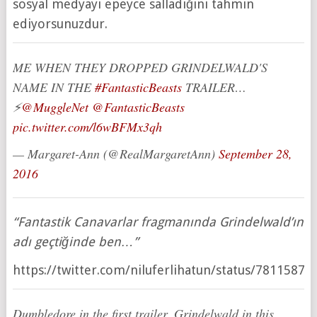
sosyal medyayı epeyce salladığını tahmin
ediyorsunuzdur.
ME WHEN THEY DROPPED GRINDELWALD'S
NAME IN THE
#FantasticBeasts
TRAILER…
⚡️
@MuggleNet
@FantasticBeasts
pic.twitter.com/l6wBFMx3qh
— Margaret-Ann (@RealMargaretAnn)
September 28,
2016
“Fantastik Canavarlar fragmanında Grindelwald’ın
adı geçtiğinde ben…”
https://twitter.com/niluferlihatun/status/7811587
Dumbledore in the first trailer. Grindelwald in this