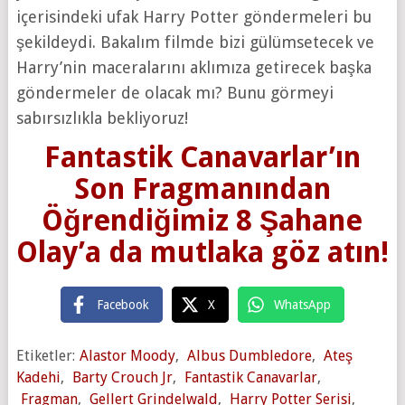
içerisindeki ufak Harry Potter göndermeleri bu
şekildeydi. Bakalım filmde bizi gülümsetecek ve
Harry’nin maceralarını aklımıza getirecek başka
göndermeler de olacak mı? Bunu görmeyi
sabırsızlıkla bekliyoruz!
Fantastik Canavarlar’ın
Son Fragmanından
Öğrendiğimiz 8 Şahane
Olay’a da mutlaka göz atın!
Facebook
X
WhatsApp
Etiketler:
Alastor Moody
,
Albus Dumbledore
,
Ateş
Kadehi
,
Barty Crouch Jr
,
Fantastik Canavarlar
,
Fragman
,
Gellert Grindelwald
,
Harry Potter Serisi
,