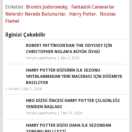
Etiketler:
Brontis Jodorowsky
,
Fantastik Canavarlar
Nelerdir Nerede Bulunurlar
,
Harry Potter
,
Nicolas
Flamel
İlginizi Çekebilir
ROBERT PATTINSON’DAN THE ODYSSEY IÇIN
CHRISTOPHER NOLAN’A BÜYÜK ÖVGÜ
Yorum yapılmamış
|
Ağu 2, 2026
HARRY POTTER DIZISININ İLK SEZONU
YAYINLANMADAN YENI MACERASI IÇIN DÜĞMEYE
BASILIYOR
1 Yorum
|
Ağu 1, 2026
HBO DIZISI ÖNCESI HARRY POTTER ÇILGINLIĞI
YENIDEN BAŞLADI
Yorum yapılmamış
|
Tem 31, 2026
HARRY POTTER DIZISI DAHA İLK SEZONDAN
TONUNU BELLI ETTI