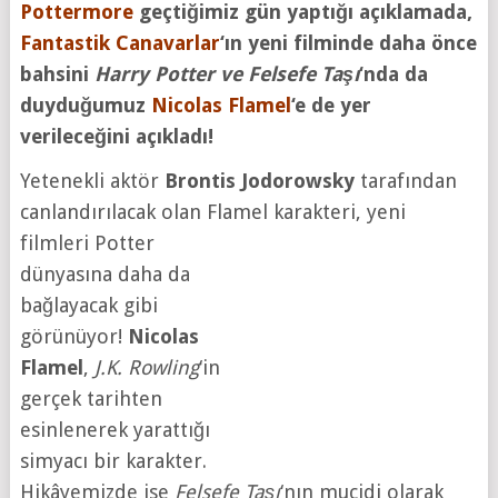
Pottermore
geçtiğimiz gün yaptığı açıklamada,
Fantastik Canavarlar
‘ın yeni filminde daha önce
bahsini
Harry Potter ve Felsefe Taşı
‘nda da
duyduğumuz
Nicolas Flamel
‘e de yer
verileceğini açıkladı!
Yetenekli aktör
Brontis Jodorowsky
tarafından
canlandırılacak olan Flamel karakteri, yeni
filmleri Potter
dünyasına daha da
bağlayacak gibi
görünüyor!
Nicolas
Flamel
,
J.K. Rowling
‘in
gerçek tarihten
esinlenerek yarattığı
simyacı bir karakter.
Hikâyemizde ise
Felsefe Taşı
‘nın mucidi olarak