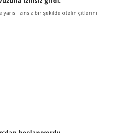
vuzuna izinsiz girdi.
yarısı izinsiz bir şekilde otelin çitlerini
n’dan hoşlanıyordu.