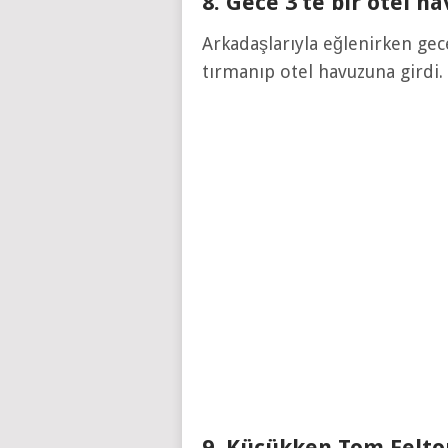
8. Gece 3’te bir otel ha
Arkadaşlarıyla eğlenirken gece 
tırmanıp otel havuzuna girdi.
9. Küçükken Tom Felto