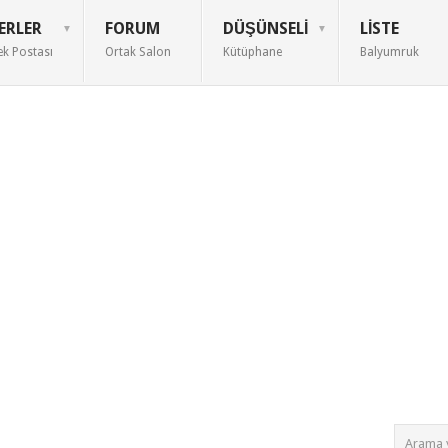
ERLER
FORUM
DÜŞÜNSELI
LISTE
ek Postası
Ortak Salon
Kütüphane
Balyumruk