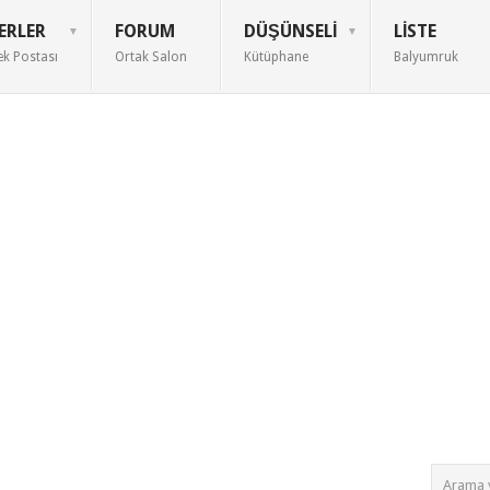
ERLER
FORUM
DÜŞÜNSELI
LISTE
ek Postası
Ortak Salon
Kütüphane
Balyumruk