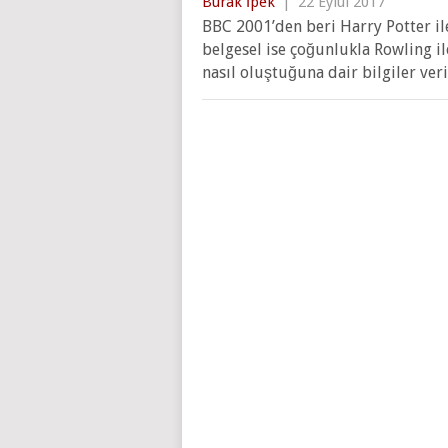
Burak İpek
|
22 Eylül 2017
BBC 2001’den beri Harry Potter ile
belgesel ise çoğunlukla Rowling il
nasıl oluştuğuna dair bilgiler ver