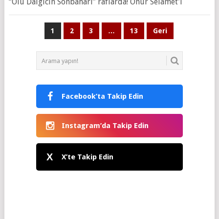
“Ölü Dalgıcın Sonbaharı” raflarda! Onur Selamet’i
Yazı
1
2
3
…
13
Geri
sayfalaması
Facebook’ta Takip Edin
Instagram’da Takip Edin
X
X’te Takip Edin