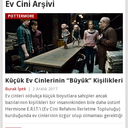
Ev Cini Arşivi
POTTERMORE
Küçük Ev Cinlerinin “Büyük” Kişilikleri
Burak İpek
|
2 Aralık 2017
Ev cinleri oldukça küçük boyutlara sahipler ancak
bazılarının kişilikleri bir insanınkinden bile daha üstün!
Hermione E.R.İ.T.‘i (Ev Cini Refahını İlerletme Topluluğu)
kurduğunda ev cinlerinin özgür olup olmaması gerektiği