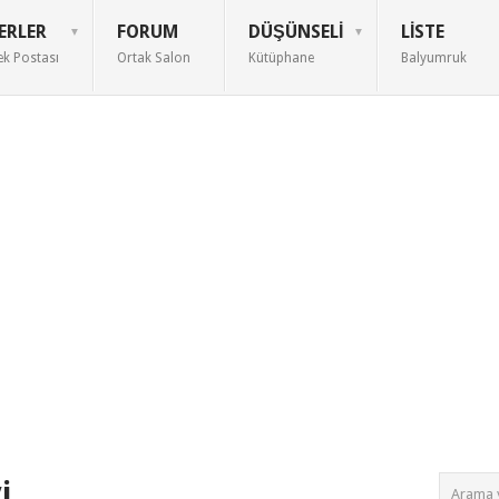
ERLER
FORUM
DÜŞÜNSELI
LISTE
ek Postası
Ortak Salon
Kütüphane
Balyumruk
i