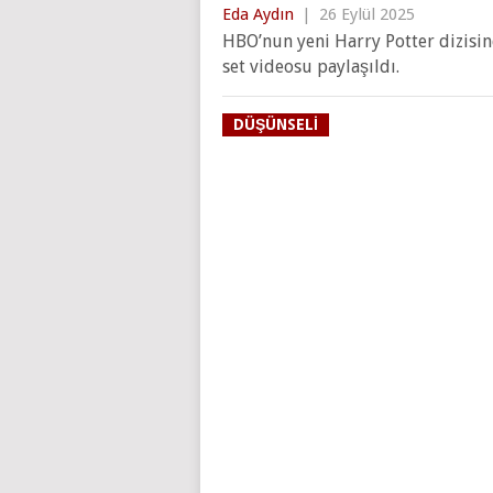
Eda Aydın
|
26 Eylül 2025
HBO’nun yeni Harry Potter dizisind
set videosu paylaşıldı.
DÜŞÜNSELI