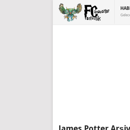
HAB
Gelec
James Potter Arşiv