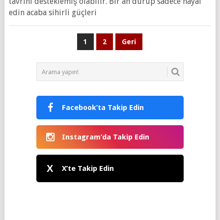
tavrını desteklemiş olabilir. Bir an durup sadece hayal
edin acaba sihirli güçleri
Yazı
1
2
Geri
sayfalaması
Facebook’ta Takip Edin
Instagram’da Takip Edin
X
X’te Takip Edin